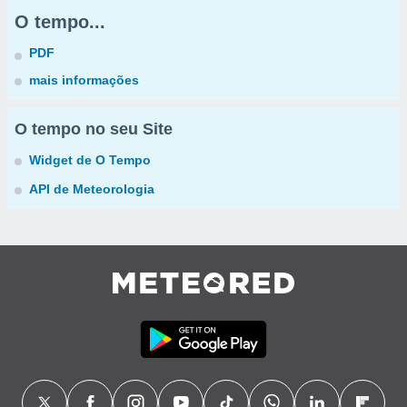
O tempo...
PDF
mais informações
O tempo no seu Site
Widget de O Tempo
API de Meteorologia