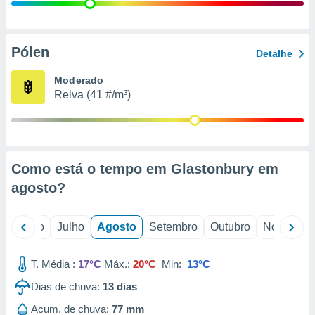
conteúdos.
ção
Pólen
Detalhe
ão através
de
Moderado
,
Relva (41 #/m³)
 e
dos,
publicidade
s, estudos
Como está o tempo em Glastonbury em
a e
mento de
agosto
?
ossos 1199
o
Junho
Julho
Agosto
Setembro
Outubro
Novembro
eiros
T. Média :
17°C
Máx.:
20°C
Min:
13°C
Dias de chuva:
13
dias
Acum. de chuva:
77 mm