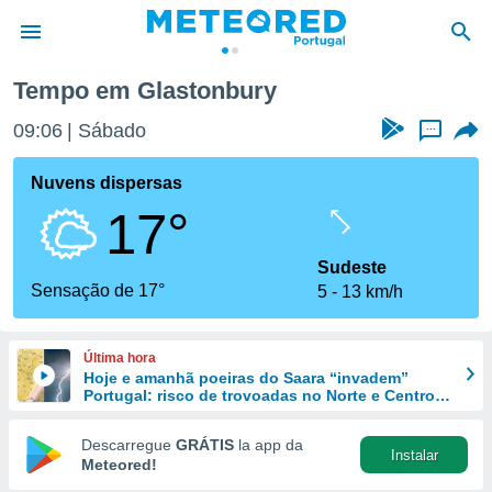
Tempo em Glastonbury
de
09:06
Sábado
...
 da
empo.pt) foi
Nuvens dispersas
or
17°
is para
e as
 fornecidas
Sudeste
 qualidade.
Sensação de 17°
5
13 km/h
r a este
s das
opções:
Última hora
Hoje e amanhã poeiras do Saara “invadem”
ookies e
Portugal: risco de trovoadas no Norte e Centro
 forma
aumenta
Descarregue
GRÁTIS
la app da
Instalar
e digital
Meteored!
da,