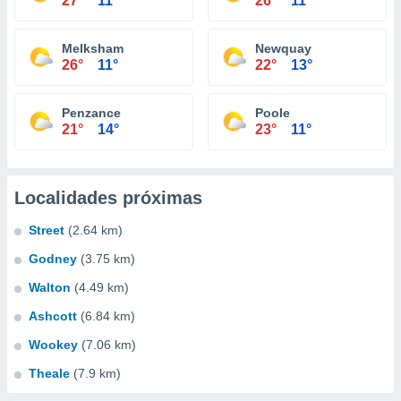
27°
11°
26°
11°
Melksham
Newquay
26°
11°
22°
13°
Penzance
Poole
21°
14°
23°
11°
Localidades próximas
Street
(2.64 km)
Godney
(3.75 km)
Walton
(4.49 km)
Ashcott
(6.84 km)
Wookey
(7.06 km)
Theale
(7.9 km)