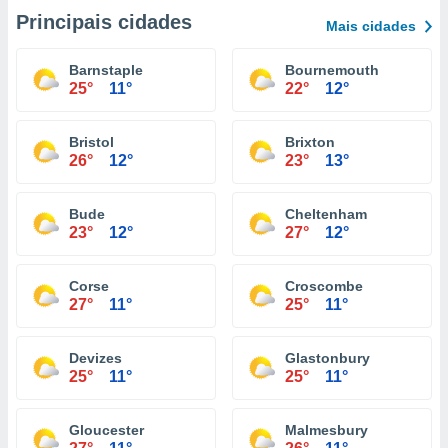
Principais cidades
Mais cidades
Barnstaple
Bournemouth
25°
11°
22°
12°
Bristol
Brixton
26°
12°
23°
13°
Bude
Cheltenham
23°
12°
27°
12°
Corse
Croscombe
27°
11°
25°
11°
Devizes
Glastonbury
25°
11°
25°
11°
Gloucester
Malmesbury