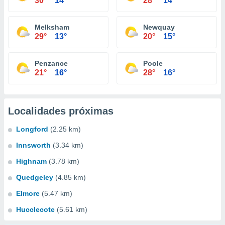
30°
14°
28°
14°
Melksham
Newquay
29°
13°
20°
15°
Penzance
Poole
21°
16°
28°
16°
Localidades próximas
Longford
(2.25 km)
Innsworth
(3.34 km)
Highnam
(3.78 km)
Quedgeley
(4.85 km)
Elmore
(5.47 km)
Hucclecote
(5.61 km)