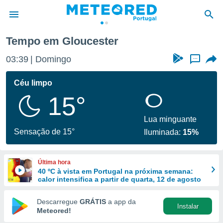
Tempo em Gloucester
de
03:39
Domingo
...
 da
empo.pt) foi
Céu limpo
or
15°
is para
e as
 fornecidas
Lua minguante
 qualidade.
Sensação de 15°
Iluminada:
15%
r a este
s das
opções:
Última hora
40 ºC à vista em Portugal na próxima semana:
ookies e
calor intensifica a partir de quarta, 12 de agosto
 forma
Descarregue
GRÁTIS
a app da
Instalar
e digital
Meteored!
da,