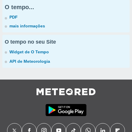
O tempo...
PDF
mais informações
O tempo no seu Site
Widget de O Tempo
API de Meteorologia