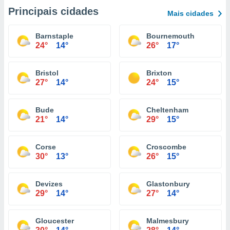
Principais cidades
Mais cidades
Barnstaple
Bournemouth
24°
14°
26°
17°
Bristol
Brixton
27°
14°
24°
15°
Bude
Cheltenham
21°
14°
29°
15°
Corse
Croscombe
30°
13°
26°
15°
Devizes
Glastonbury
29°
14°
27°
14°
Gloucester
Malmesbury