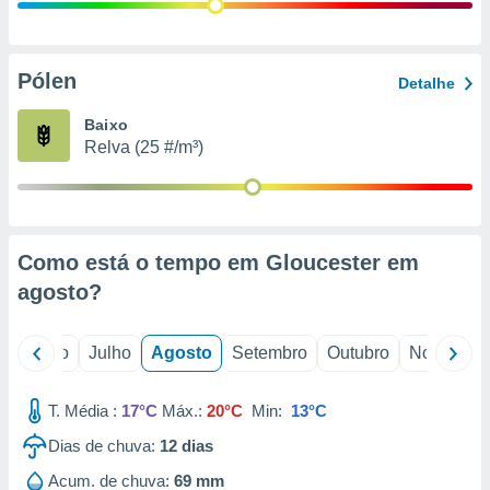
conteúdos.
ção
Pólen
Detalhe
ão através
de
Baixo
,
Relva (25 #/m³)
 e
dos,
publicidade
s, estudos
Como está o tempo em Gloucester em
a e
mento de
agosto
?
ossos 1199
o
Junho
Julho
Agosto
Setembro
Outubro
Novembro
eiros
T. Média :
17°C
Máx.:
20°C
Min:
13°C
Dias de chuva:
12
dias
Acum. de chuva:
69 mm