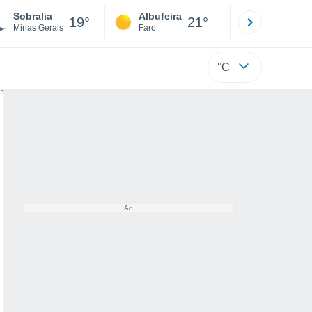
Sobralia
Albufeira
Lisboa
19°
21°
Minas Gerais
Faro
Lisboa
°C