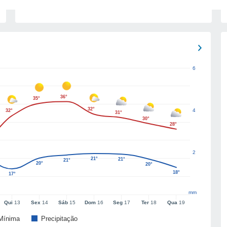
6
36°
35°
32°
4
32°
31°
30°
28°
2
21°
21°
21°
20°
20°
18°
17°
mm
Qui
13
Sex
14
Sáb
15
Dom
16
Seg
17
Ter
18
Qua
19
Mínima
Precipitação