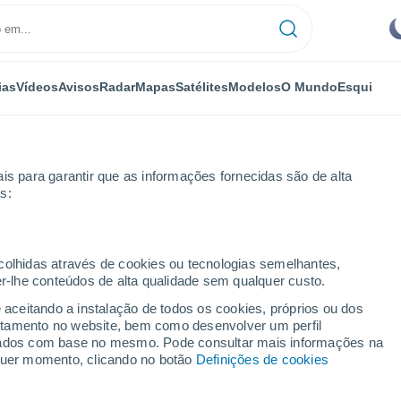
ias
Vídeos
Avisos
Radar
Mapas
Satélites
Modelos
O Mundo
Esqui
is para garantir que as informações fornecidas são de alta
s:
ecolhidas através de cookies ou tecnologias semelhantes,
er-lhe conteúdos de alta qualidade sem qualquer custo.
MG
e aceitando a instalação de todos os cookies, próprios ou dos
rtamento no website, bem como desenvolver um perfil
...
lizados com base no mesmo. Pode consultar mais informações na
lquer momento, clicando no botão
Definições de cookies
Por horas
Intervalos nublados nas
próximas horas