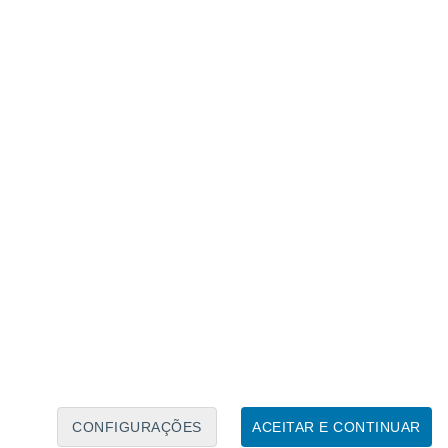
Calendário Lunar
Seg
Ter
Qua
Qui
Sex
Sáb
Domo
7
8
9
10
11
12
13
14
15
16
17
18
19
20
CONFIGURAÇÕES
ACEITAR E CONTINUAR