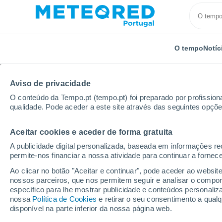
O tempo
Notíc
Aviso de privacidade
O conteúdo da Tempo.pt (tempo.pt) foi preparado por profissiona
qualidade. Pode aceder a este site através das seguintes opçõe
Aceitar cookies e aceder de forma gratuita
Início
Brasil
Minas Gerais
Sobralia
A publicidade digital personalizada, baseada em informações r
permite-nos financiar a nossa atividade para continuar a fornec
Tempo em Sobralia - 
Ao clicar no botão "Aceitar e continuar", pode aceder ao websit
nossos parceiros, que nos permitem seguir e analisar o compo
04:11
Sexta
específico para lhe mostrar publicidade e conteúdos persona
nossa
Política de Cookies
e retirar o seu consentimento a qua
disponível na parte inferior da nossa página web.
Céu limpo