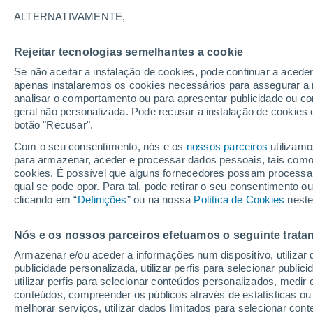
19°
ALTERNATIVAMENTE,
Rejeitar tecnologias semelhantes a cookie
Lua mingu
Se não aceitar a instalação de cookies, pode continuar a acede
Iluminada
Sensação de 19°
apenas instalaremos os cookies necessários para assegurar a 
analisar o comportamento ou para apresentar publicidade ou co
geral não personalizada. Pode recusar a instalação de cookies 
botão "Recusar".
Última hora
Aviso amarelo de tempo quente neste distrito:
Com o seu consentimento, nós e os
nossos parceiros
utilizamo
39 ºC e noites tropicais; saiba até quando
para armazenar, aceder e processar dados pessoais, tais como a
cookies. É possível que alguns fornecedores possam processa
O Tempo 1 - 7 Dias
Atualidade
Mapas de nuvens
qual se pode opor. Para tal, pode retirar o seu consentimento 
clicando em “
Definições
” ou na nossa
Política de Cookies
neste
Nós e os nossos parceiros efetuamos o seguinte trata
Amanhã
Domingo
S
Hoje
Armazenar e/ou aceder a informações num dispositivo, utilizar da
8 Ago.
9 Ago.
7 Ago.
publicidade personalizada, utilizar perfis para selecionar public
utilizar perfis para selecionar conteúdos personalizados, med
conteúdos, compreender os públicos através de estatísticas ou
melhorar serviços, utilizar dados limitados para selecionar cont