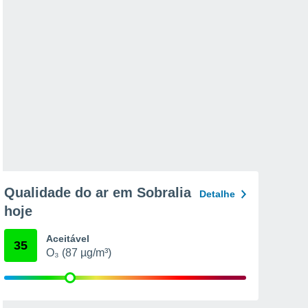
Qualidade do ar em Sobralia
Detalhe
hoje
Aceitável
35
O₃ (87 µg/m³)