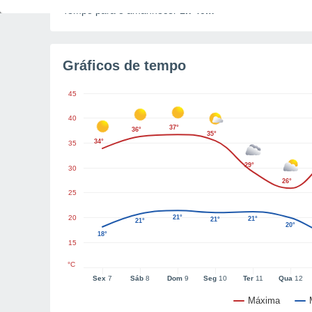
Tempo para o amanhecer
1h 40m
Gráficos de tempo
45
40
37°
36°
35°
34°
35
29°
30
26°
25
20
21°
21°
21°
21°
20°
18°
15
°C
Sex
7
Sáb
8
Dom
9
Seg
10
Ter
11
Qua
12
Máxima