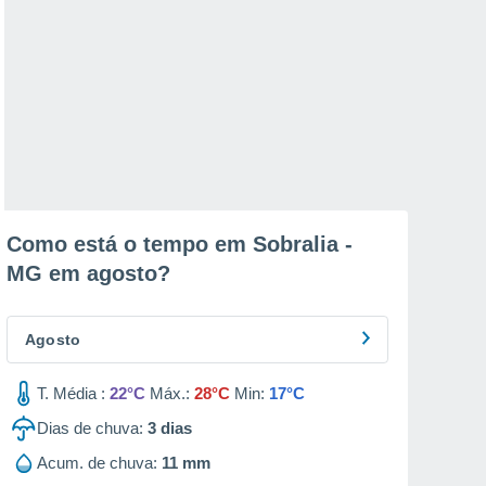
Como está o tempo em Sobralia -
MG em
agosto
?
Agosto
T. Média :
22°C
Máx.:
28°C
Min:
17°C
Dias de chuva:
3
dias
Acum. de chuva:
11 mm