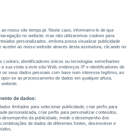
ante
r ao nosso site tempo.pt. Neste caso, informamo-lo de que
:
33%
navegação no website, mas não utilizaremos cookies para
nteúdos personalizados, embora possa visualizar publicidade
e aceder ao nosso website através desta assinatura, clicando no
 até
s cookies, identificadores únicos ou tecnologias semelhantes
 sua visita a este sitio Web, endereços IP e identificadores de
r os seus dados pessoais com base num interesse legítimo, ao
Radar de Chuva
Satélites
Modelos
ou opor-se ao processamento de dados em qualquer altura,
 website.
mento de dados:
egunda
Terça
Quarta
Quinta
dos limitados para selecionar publicidade, criar perfis para
10 Ago.
11 Ago.
12 Ago.
13 Ago.
idade personalizada, criar perfis para personalizar conteúdos,
ir o desempenho da publicidade, medir o desempenho dos
 combinações de dados de diferentes fontes, desenvolver e
eúdos.