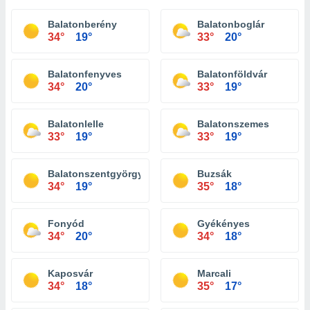
Balatonberény
Balatonboglár
34°
19°
33°
20°
Balatonfenyves
Balatonföldvár
34°
20°
33°
19°
Balatonlelle
Balatonszemes
33°
19°
33°
19°
Balatonszentgyörgy
Buzsák
34°
19°
35°
18°
Fonyód
Gyékényes
34°
20°
34°
18°
Kaposvár
Marcali
34°
18°
35°
17°