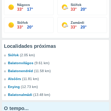
Nágocs
Siófok
33°
17°
33°
20°
Siófok
Zamárdi
33°
20°
33°
20°
Localidades próximas
Siófok
(2.05 km)
Balatonvilágos
(9.61 km)
Balatonendréd
(11.58 km)
Alsóörs
(11.81 km)
Enying
(12.73 km)
Balatonalmádi
(13.48 km)
O tempo...