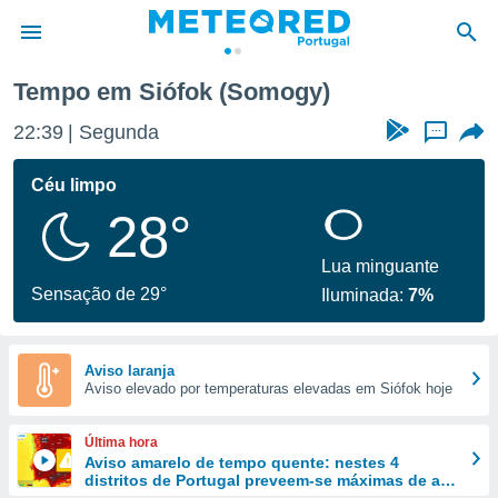
Tempo em Siófok (Somogy)
de
22:39
Segunda
...
 da
empo.pt) foi
Céu limpo
or
28°
is para
e as
 fornecidas
Lua minguante
 qualidade.
Sensação de 29°
Iluminada:
7%
r a este
s das
opções:
Aviso laranja
Aviso elevado por temperaturas elevadas em Siófok hoje
ookies e
 forma
Última hora
e digital
Aviso amarelo de tempo quente: nestes 4
distritos de Portugal preveem-se máximas de até
da,