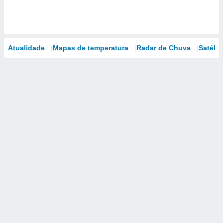
Atualidade
Mapas de temperatura
Radar de Chuva
Satélit