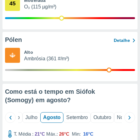
Moderada
conteúdos.
45
O₃ (115 µg/m³)
ção
ão através
de
Pólen
,
Detalhe
 e
Alto
dos,
Ambrósia (361 #/m³)
publicidade
s, estudos
a e
mento de
Como está o tempo em Siófok
ossos 1199
(Somogy) em
agosto
?
eiros
o
Junho
Julho
Agosto
Setembro
Outubro
Novembro
T. Média :
21°C
Máx.:
26°C
Min:
16°C