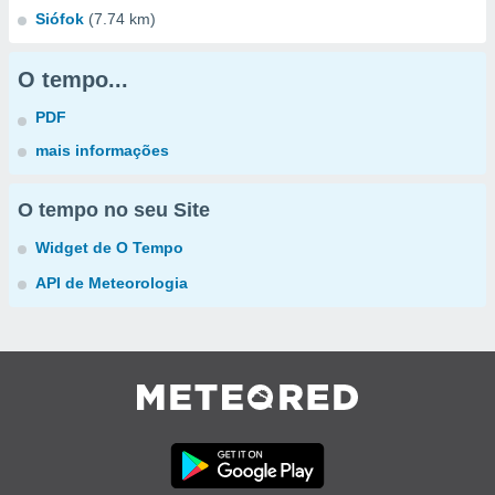
Siófok
(7.74 km)
O tempo...
PDF
mais informações
O tempo no seu Site
Widget de O Tempo
API de Meteorologia