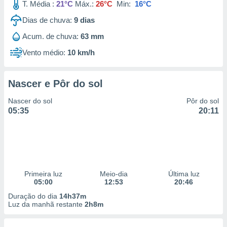
T. Média :
21°C
Máx.:
26°C
Min:
16°C
Dias de chuva:
9
dias
Acum. de chuva:
63 mm
Vento médio:
10 km/h
Nascer e Pôr do sol
Nascer do sol
Pôr do sol
05:35
20:11
Primeira luz
Meio-dia
Última luz
05:00
12:53
20:46
Duração do dia
14h37m
Luz da manhã restante
2h8m