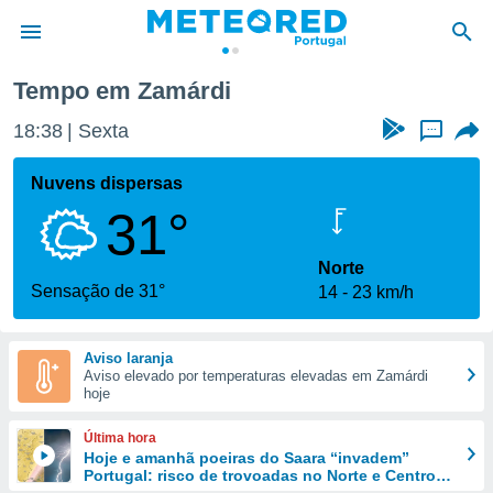
Tempo em Zamárdi
de
18:38
Sexta
...
 da
empo.pt) foi
Nuvens dispersas
or
31°
is para
e as
 fornecidas
Norte
 qualidade.
Sensação de 31°
14
23 km/h
r a este
s das
opções:
Aviso laranja
Aviso elevado por temperaturas elevadas em Zamárdi
ookies e
hoje
 forma
Última hora
e digital
Hoje e amanhã poeiras do Saara “invadem”
Portugal: risco de trovoadas no Norte e Centro
da,