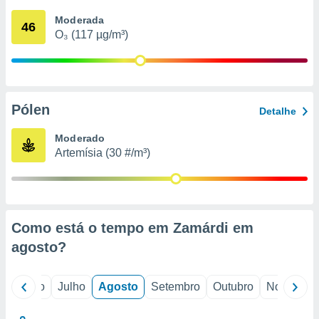
conteúdos.
Moderada
46
O₃ (117 µg/m³)
ção
ão através
de
,
 e
Pólen
Detalhe
dos,
Moderado
publicidade
Artemísia (30 #/m³)
s, estudos
a e
mento de
ossos 1199
Como está o tempo em Zamárdi em
eiros
agosto
?
o
Junho
Julho
Agosto
Setembro
Outubro
Novembro