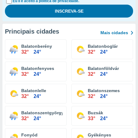
Eu li e aceito a política de privacidade.
Principais cidades
Mais cidades
Balatonberény
Balatonboglár
32°
24°
32°
24°
Balatonfenyves
Balatonföldvár
32°
24°
32°
24°
Balatonlelle
Balatonszemes
32°
24°
32°
24°
Balatonszentgyörgy
Buzsák
32°
24°
33°
24°
Fonyód
Gyékényes