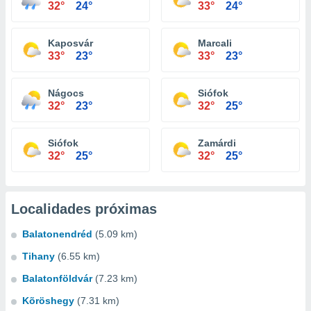
32°
24°
33°
24°
Kaposvár
Marcali
33°
23°
33°
23°
Nágocs
Siófok
32°
23°
32°
25°
Siófok
Zamárdi
32°
25°
32°
25°
Localidades próximas
Balatonendréd
(5.09 km)
Tihany
(6.55 km)
Balatonföldvár
(7.23 km)
Kõröshegy
(7.31 km)