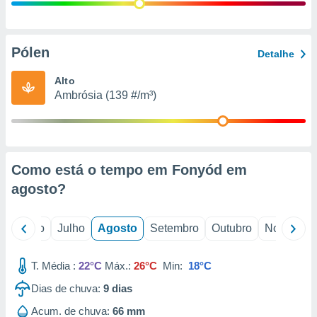
conteúdos.
ção
Pólen
Detalhe
ão através
de
Alto
,
Ambrósia (139 #/m³)
 e
dos,
publicidade
s, estudos
Como está o tempo em Fonyód em
a e
mento de
agosto
?
ossos 1199
o
Junho
Julho
Agosto
Setembro
Outubro
Novembro
eiros
T. Média :
22°C
Máx.:
26°C
Min:
18°C
Dias de chuva:
9
dias
Acum. de chuva:
66 mm