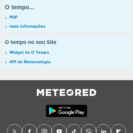
O tempo...
PDF
mais informações
O tempo no seu Site
Widget de O Tempo
API de Meteorologia