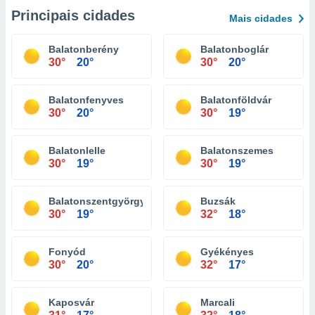
Principais cidades
Mais cidades
Balatonberény
Balatonboglár
30°
20°
30°
20°
Balatonfenyves
Balatonföldvár
30°
20°
30°
19°
Balatonlelle
Balatonszemes
30°
19°
30°
19°
Balatonszentgyörgy
Buzsák
30°
19°
32°
18°
Fonyód
Gyékényes
30°
20°
32°
17°
Kaposvár
Marcali