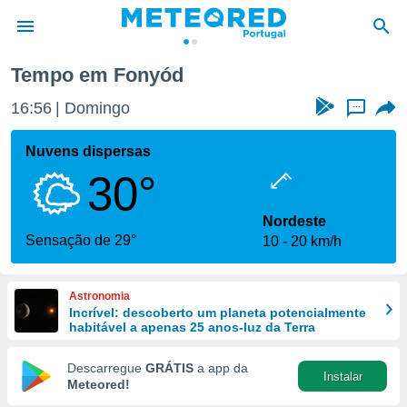
Tempo em Fonyód
de
16:56
Domingo
...
 da
empo.pt) foi
Nuvens dispersas
or
30°
is para
e as
 fornecidas
Nordeste
 qualidade.
Sensação de 29°
10
20 km/h
r a este
s das
opções:
Astronomia
Incrível: descoberto um planeta potencialmente
ookies e
habitável a apenas 25 anos-luz da Terra
 forma
Descarregue
GRÁTIS
a app da
Instalar
e digital
Meteored!
da,