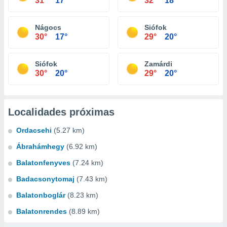
31°
17°
32°
18°
Nágocs
Siófok
30°
17°
29°
20°
Siófok
Zamárdi
30°
20°
29°
20°
Localidades próximas
Ordacsehi
(5.27 km)
Ábrahámhegy
(6.92 km)
Balatonfenyves
(7.24 km)
Badacsonytomaj
(7.43 km)
Balatonboglár
(8.23 km)
Balatonrendes
(8.89 km)