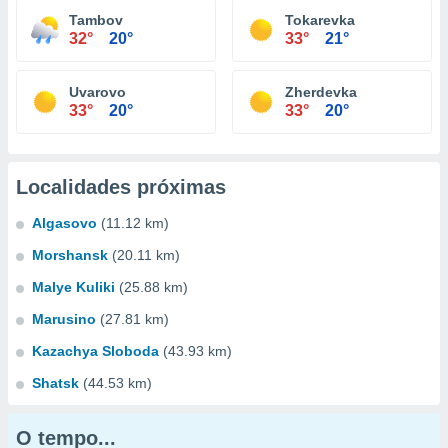
Tambov
Tokarevka
32°
20°
33°
21°
Uvarovo
Zherdevka
33°
20°
33°
20°
Localidades próximas
Algasovo
(11.12 km)
Morshansk
(20.11 km)
Malye Kuliki
(25.88 km)
Marusino
(27.81 km)
Kazachya Sloboda
(43.93 km)
Shatsk
(44.53 km)
O tempo...