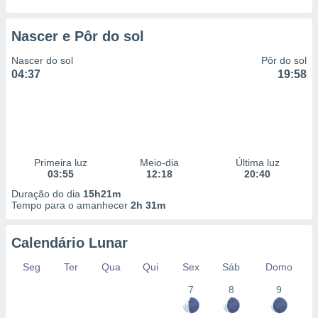
 para
Nascer e Pôr do sol
a, utilizar
selecionar
Nascer do sol
Pôr do sol
04:37
19:58
a, criar
personalizar
tilizar
selecionar
dos, medir
nho da
Primeira luz
Meio-dia
Última luz
, medir o
03:55
12:18
20:40
o dos
Duração do dia
15h21m
Tempo para o amanhecer
2h 31m
r os
ravés de
s ou
Calendário Lunar
s de dados
es fontes,
Seg
Ter
Qua
Qui
Sex
Sáb
Domo
 e melhorar
7
8
9
ilizar dados
ara