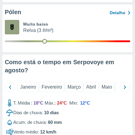
o qual se
ara tal,
Pólen
Detalhe
 o seu
to ou opor-
Muito baixo
essamento
Relva (3 #/m³)
m qualquer
ando em “
 ou na
 Cookies
Como está o tempo em Serpovoye em
te.
agosto
?
 nossos
s o
Janeiro
Fevereiro
Março
Abril
Maio
Junho
o de
T. Média :
18°C
Máx.:
24°C
Min:
12°C
e/ou aceder
Dias de chuva:
10
dias
ões num
utilizar
Acum. de chuva:
60 mm
ados para
Vento médio:
12 km/h
publicidade,