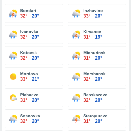
Bondari
Inzhavino
32°
20°
33°
20°
Ivanovka
Kirsanov
32°
20°
31°
19°
Kotovsk
Michurinsk
32°
20°
31°
20°
Mordovo
Morshansk
33°
21°
32°
20°
Pichaevo
Rasskazovo
31°
20°
32°
20°
Sosnovka
Staroyurevo
32°
20°
31°
20°