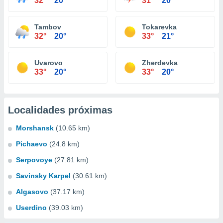
32°
20°
31°
20°
Tambov
Tokarevka
32°
20°
33°
21°
Uvarovo
Zherdevka
33°
20°
33°
20°
Localidades próximas
Morshansk
(10.65 km)
Pichaevo
(24.8 km)
Serpovoye
(27.81 km)
Savinsky Karpel
(30.61 km)
Algasovo
(37.17 km)
Userdino
(39.03 km)