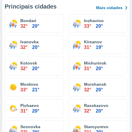
Principais cidades
Mais cidades
Bondari
Inzhavino
32°
20°
33°
20°
Ivanovka
Kirsanov
32°
20°
31°
19°
Kotovsk
Michurinsk
32°
20°
31°
20°
Mordovo
Morshansk
33°
21°
32°
20°
Pichaevo
Rasskazovo
31°
20°
32°
20°
Sosnovka
Staroyurevo