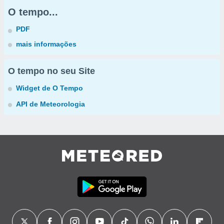
O tempo...
PDF
mais informações
O tempo no seu Site
Widget de O Tempo
API de Meteorologia