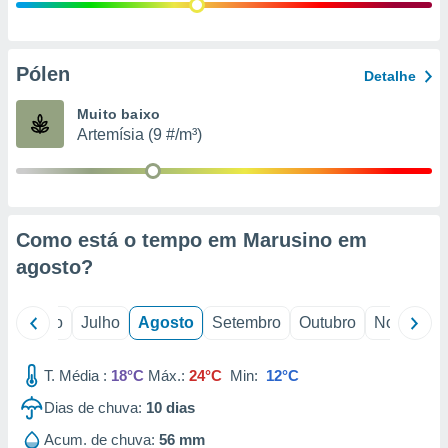
conteúdos.
ção
Pólen
Detalhe
ão através
de
Muito baixo
,
Artemísia (9 #/m³)
 e
dos,
publicidade
s, estudos
Como está o tempo em Marusino em
a e
mento de
agosto
?
ossos 1199
o
Junho
Julho
Agosto
Setembro
Outubro
Novembro
eiros
T. Média :
18°C
Máx.:
24°C
Min:
12°C
Dias de chuva:
10
dias
Acum. de chuva:
56 mm