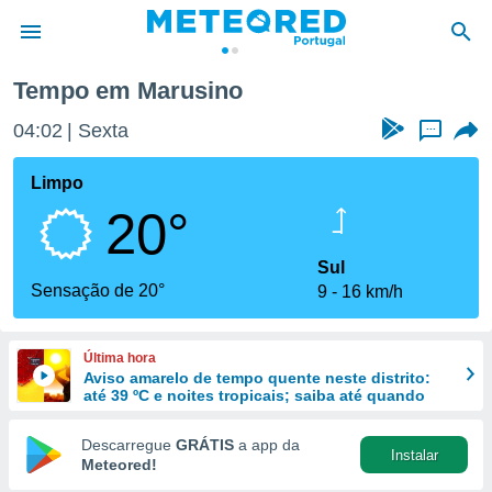
Tempo em Marusino
de
04:02
Sexta
...
 da
empo.pt) foi
Limpo
or
20°
is para
e as
 fornecidas
Sul
 qualidade.
Sensação de 20°
9
16 km/h
r a este
s das
opções:
Última hora
Aviso amarelo de tempo quente neste distrito:
ookies e
até 39 ºC e noites tropicais; saiba até quando
 forma
Descarregue
GRÁTIS
a app da
Instalar
e digital
Meteored!
da,