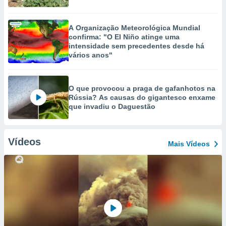
A Organização Meteorológica Mundial
confirma: "O El Niño atinge uma
intensidade sem precedentes desde há
vários anos"
O que provocou a praga de gafanhotos na
Rússia? As causas do gigantesco enxame
que invadiu o Daguestão
Vídeos
Mais Vídeos