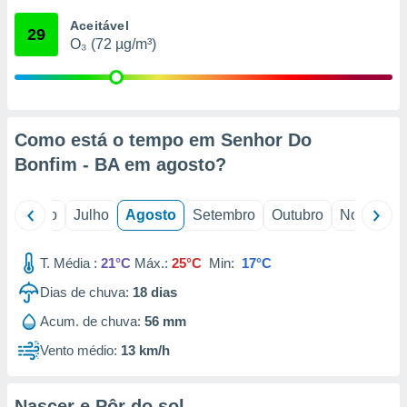
conteúdos.
Aceitável
29
O₃ (72 µg/m³)
ção
ão através
de
,
 e
Como está o tempo em Senhor Do
Bonfim - BA em
agosto
?
dos,
publicidade
s, estudos
o
Junho
Julho
Agosto
Setembro
Outubro
Novembro
a e
mento de
T. Média :
21°C
Máx.:
25°C
Min:
17°C
ossos 1199
Dias de chuva:
18
dias
eiros
Acum. de chuva:
56 mm
Vento médio:
13 km/h
Nascer e Pôr do sol