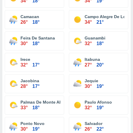
34°
18°
34°
19°
Camacan
Campo Alegre De Lourd
26°
18°
34°
21°
Feira De Santana
Guanambi
30°
18°
32°
18°
Irece
Itabuna
32°
17°
27°
20°
Jacobina
Jequie
28°
17°
30°
19°
Palmas De Monte Alto
Paulo Afonso
33°
18°
32°
19°
Ponto Novo
Salvador
30°
19°
26°
22°