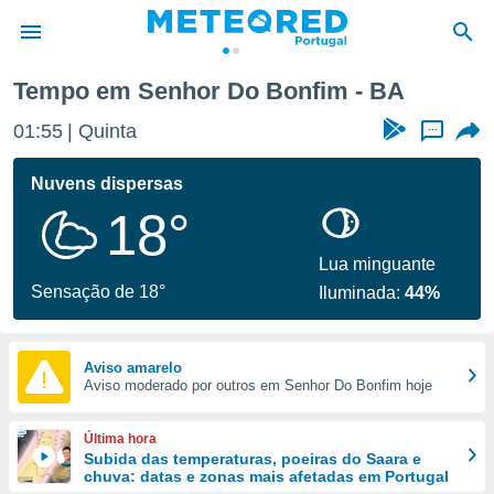
Tempo em Senhor Do Bonfim - BA
de
01:56
Quinta
...
 da
empo.pt) foi
Nuvens dispersas
or
18°
is para
e as
 fornecidas
Lua minguante
 qualidade.
Sensação de 18°
Iluminada:
44%
r a este
s das
opções:
Aviso amarelo
Aviso moderado por outros em Senhor Do Bonfim hoje
ookies e
 forma
Última hora
e digital
Subida das temperaturas, poeiras do Saara e
chuva: datas e zonas mais afetadas em Portugal
da,