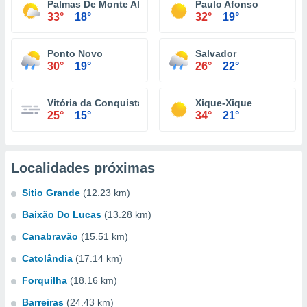
Palmas De Monte Alto
Paulo Afonso
33°
18°
32°
19°
Ponto Novo
Salvador
30°
19°
26°
22°
Vitória da Conquista
Xique-Xique
25°
15°
34°
21°
Localidades próximas
Sitio Grande
(12.23 km)
Baixão Do Lucas
(13.28 km)
Canabravão
(15.51 km)
Catolândia
(17.14 km)
Forquilha
(18.16 km)
Barreiras
(24.43 km)