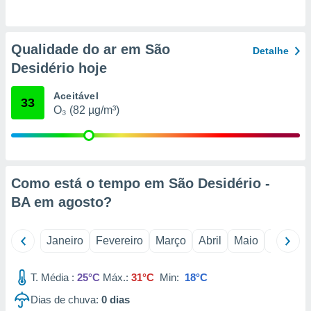
o qual se
ara tal,
 o seu
Qualidade do ar em São
to ou opor-
Detalhe
essamento
Desidério hoje
m qualquer
ando em “
Aceitável
33
 ou na
O₃ (82 µg/m³)
 Cookies
te.
 nossos
Como está o tempo em São Desidério -
s o
BA em
agosto
?
o de
Janeiro
Fevereiro
Março
Abril
Maio
Junho
e/ou aceder
ões num
T. Média :
25°C
Máx.:
31°C
Min:
18°C
utilizar
ados para
Dias de chuva:
0
dias
publicidade,