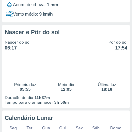
 para
Acum. de chuva:
1 mm
Vento médio:
9 km/h
a, utilizar
selecionar
Nascer e Pôr do sol
a, criar
personalizar
Nascer do sol
Pôr do sol
tilizar
06:17
17:54
selecionar
dos, medir
nho da
, medir o
o dos
Primeira luz
Meio-dia
Última luz
r os
05:55
12:05
18:16
ravés de
Duração do dia
11h37m
s ou
Tempo para o amanhecer
3h 50m
s de dados
es fontes,
 e melhorar
Calendário Lunar
ilizar dados
ara
Seg
Ter
Qua
Qui
Sex
Sáb
Domo