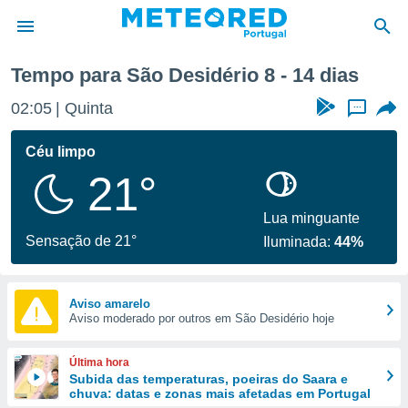
emana
Tempo para São Desidério 8 - 14 dias
de
02:05
Quinta
...
 da
empo.pt) foi
Céu limpo
or
21°
is para
e as
 fornecidas
Lua minguante
 qualidade.
Sensação de 21°
Iluminada:
44%
r a este
s das
opções:
Aviso amarelo
Aviso moderado por outros em São Desidério hoje
ookies e
 forma
Última hora
e digital
Subida das temperaturas, poeiras do Saara e
chuva: datas e zonas mais afetadas em Portugal
da,