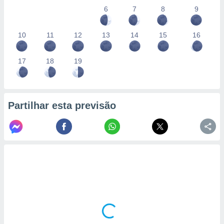
conteúdos.
6
7
8
9
ção
10
11
12
13
14
15
16
ão através
de
17
18
19
,
 e
dos,
publicidade
Partilhar esta previsão
s, estudos
a e
mento de
ossos 1199
eiros