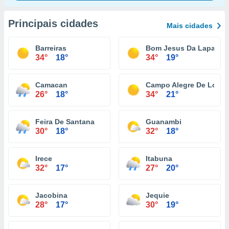
Principais cidades
Mais cidades
Barreiras
Bom Jesus Da Lapa
34°
18°
34°
19°
Camacan
Campo Alegre De Lourd
26°
18°
34°
21°
Feira De Santana
Guanambi
30°
18°
32°
18°
Irece
Itabuna
32°
17°
27°
20°
Jacobina
Jequie
28°
17°
30°
19°