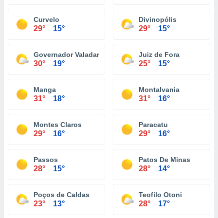
Curvelo
Divinopólis
29°
15°
29°
15°
Governador Valadares
Juiz de Fora
30°
19°
25°
15°
Manga
Montalvania
31°
18°
31°
16°
Montes Claros
Paracatu
29°
16°
29°
16°
Passos
Patos De Minas
28°
15°
28°
14°
Poços de Caldas
Teofilo Otoni
23°
13°
28°
17°