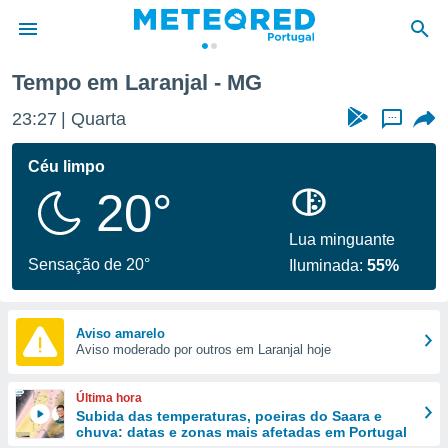
Tempo em Laranjal - MG
de
23:27
Quarta
...
 da
empo.pt) foi
Céu limpo
or
20°
is para
e as
 fornecidas
Lua minguante
 qualidade.
Sensação de 20°
Iluminada:
55%
r a este
s das
opções:
Aviso amarelo
Aviso moderado por outros em Laranjal hoje
ookies e
 forma
Última hora
e digital
Subida das temperaturas, poeiras do Saara e
chuva: datas e zonas mais afetadas em Portugal
da,