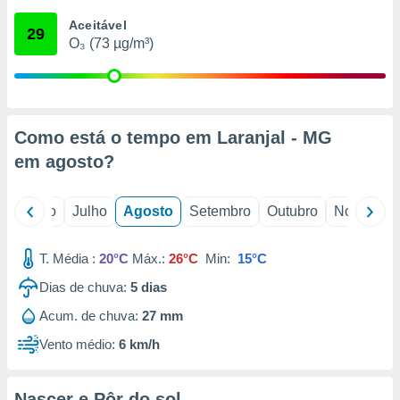
conteúdos.
Aceitável
29
O₃ (73 µg/m³)
ção
ão através
de
,
 e
Como está o tempo em Laranjal - MG
em
agosto
?
dos,
publicidade
s, estudos
o
Junho
Julho
Agosto
Setembro
Outubro
Novembro
a e
mento de
T. Média :
20°C
Máx.:
26°C
Min:
15°C
ossos 1199
Dias de chuva:
5
dias
eiros
Acum. de chuva:
27 mm
Vento médio:
6 km/h
Nascer e Pôr do sol