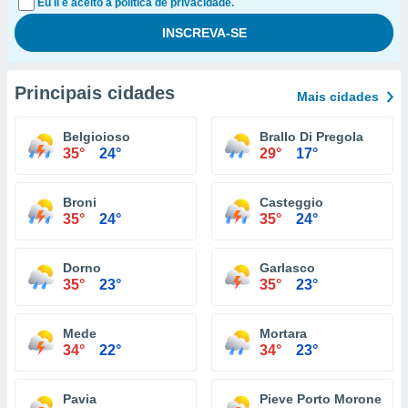
Eu li e aceito a política de privacidade.
Principais cidades
Mais cidades
Belgioioso
Brallo Di Pregola
35°
24°
29°
17°
Broni
Casteggio
35°
24°
35°
24°
Dorno
Garlasco
35°
23°
35°
23°
Mede
Mortara
34°
22°
34°
23°
Pavia
Pieve Porto Morone