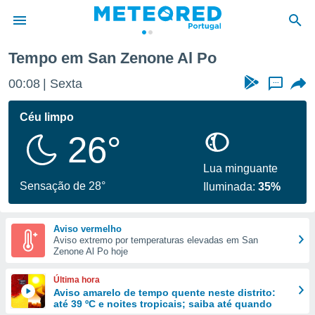
Tempo em San Zenone Al Po
de
00:08
Sexta
...
 da
empo.pt) foi
Céu limpo
or
26°
is para
e as
 fornecidas
Lua minguante
 qualidade.
Sensação de 28°
Iluminada:
35%
r a este
s das
opções:
Aviso vermelho
Aviso extremo por temperaturas elevadas em San
ookies e
Zenone Al Po hoje
 forma
Última hora
e digital
Aviso amarelo de tempo quente neste distrito:
até 39 ºC e noites tropicais; saiba até quando
da,