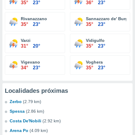
35°
23°
36°
23°
Rivanazzano
Sannazzaro de' Burgon
35°
23°
35°
23°
Varzi
Vidigulfo
31°
20°
35°
23°
Vigevano
Voghera
34°
23°
35°
23°
Localidades próximas
Zerbo
(2.79 km)
Spessa
(2.86 km)
Costa De'Nobili
(2.92 km)
Arena Po
(4.09 km)