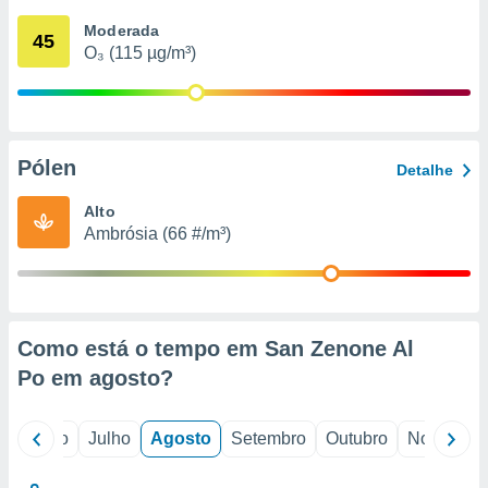
conteúdos.
Moderada
45
O₃ (115 µg/m³)
ção
ão através
de
,
 e
Pólen
Detalhe
dos,
Alto
publicidade
Ambrósia (66 #/m³)
s, estudos
a e
mento de
ossos 1199
Como está o tempo em San Zenone Al
eiros
Po em
agosto
?
o
Junho
Julho
Agosto
Setembro
Outubro
Novembro