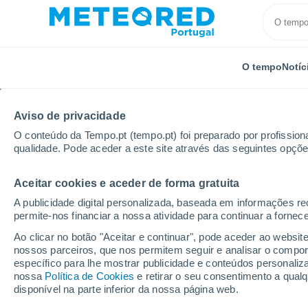
O tempo
Notíc
Aviso de privacidade
O conteúdo da Tempo.pt (tempo.pt) foi preparado por profissiona
qualidade. Pode aceder a este site através das seguintes opçõe
Aceitar cookies e aceder de forma gratuita
Início
Itália
Província de Pavia
A publicidade digital personalizada, baseada em informações r
permite-nos financiar a nossa atividade para continuar a fornec
Tempo na Província de
Ao clicar no botão "Aceitar e continuar", pode aceder ao websit
nossos parceiros, que nos permitem seguir e analisar o compo
específico para lhe mostrar publicidade e conteúdos persona
Hoje, 7 agosto
Todo o dia
Símbolo
nossa
Política de Cookies
e retirar o seu consentimento a qua
disponível na parte inferior da nossa página web.