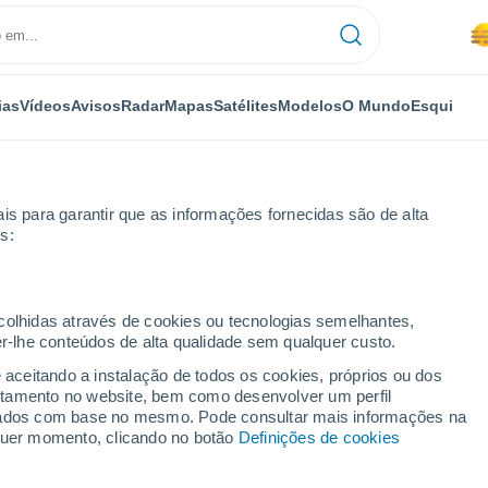
ias
Vídeos
Avisos
Radar
Mapas
Satélites
Modelos
O Mundo
Esqui
is para garantir que as informações fornecidas são de alta
s:
ecolhidas através de cookies ou tecnologias semelhantes,
er-lhe conteúdos de alta qualidade sem qualquer custo.
 Pavia
e aceitando a instalação de todos os cookies, próprios ou dos
rtamento no website, bem como desenvolver um perfil
lizados com base no mesmo. Pode consultar mais informações na
lquer momento, clicando no botão
Definições de cookies