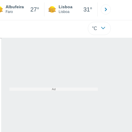
Albufeira
Lisboa
Porto
27°
31°
Faro
Lisboa
Porto
°C