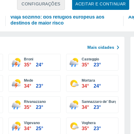
ATUALIDADE
L
CONFIGURAÇÕES
ACEITAR E CONTINUAR
O mapa geográfico da segurança para quem
Há
viaja sozinho: dos refúgios europeus aos
Al
destinos de maior risco
Mais cidades
Broni
Casteggio
35°
24°
35°
23°
Mede
Mortara
34°
23°
34°
24°
Rivanazzano
Sannazzaro de' Burgondi
35°
23°
34°
23°
Vigevano
Voghera
34°
25°
35°
23°