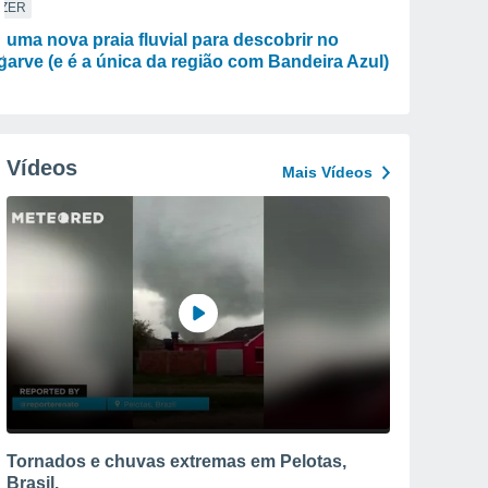
AZER
 uma nova praia fluvial para descobrir no
garve (e é a única da região com Bandeira Azul)
Vídeos
Mais Vídeos
Tornados e chuvas extremas em Pelotas,
Brasil.