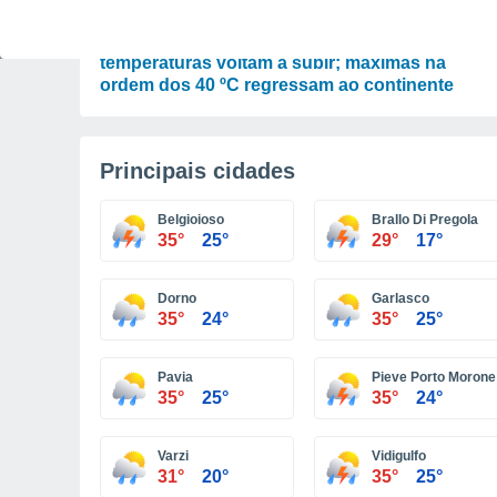
PREVISÃO
Tempo para a próxima semana em Portugal:
temperaturas voltam a subir; máximas na
ordem dos 40 ºC regressam ao continente
Principais cidades
Belgioioso
Brallo Di Pregola
35°
25°
29°
17°
Dorno
Garlasco
35°
24°
35°
25°
Pavia
Pieve Porto Morone
35°
25°
35°
24°
Varzi
Vidigulfo
31°
20°
35°
25°