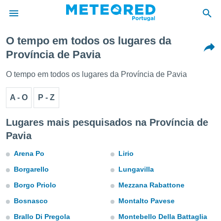
O tempo em todos os lugares da
Província de Pavia
de
 da
O tempo em todos os lugares da Província de Pavia
empo.pt) foi
or
A - O
P - Z
is para
e as
 fornecidas
Lugares mais pesquisados na Província de
 qualidade.
Pavia
r a este
s das
Arena Po
Lirio
opções:
Borgarello
Lungavilla
ookies e
 forma
Borgo Priolo
Mezzana Rabattone
Bosnasco
Montalto Pavese
e digital
da,
Brallo Di Pregola
Montebello Della Battaglia