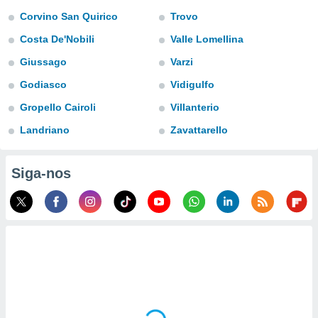
para lhe
Corvino San Quirico
Trovo
licidade e
Costa De'Nobili
Valle Lomellina
ados com
esmo. Pode
Giussago
Varzi
ais
Godiasco
Vidigulfo
s na nossa
 Cookies
e
Gropello Cairoli
Villanterio
u
nto a
Landriano
Zavattarello
omento,
 botão
de cookies
Siga-nos
na parte
nossa
.
IVAMENTE,
as
tes a