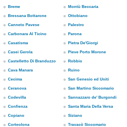
m
Breme
Montù Beccaria
 recolhidas
cookies ou
Bressana Bottarone
Ottobiano
, permite-
Canneto Pavese
Palestro
ar a nossa
Carbonara Al Ticino
Parona
ara
ACEITAR
 fornecer-
E
Casatisma
Pietra De'Giorgi
os de alta
CONTINUAR
sem
Casei Gerola
Pieve Porto Morone
sto.
Castelletto Di Branduzzo
Robbio
CONFIGURAÇÕES
o botão
ontinuar",
Cava Manara
Ruino
r ao
Cecima
San Genesio ed Uniti
itando a
de todos os
Ceranova
San Martino Siccomario
óprios ou
parceiros,
Codevilla
Sannazzaro de' Burgondi
rmitem
Confienza
Santa Maria Della Versa
lisar o
nto no
Copiano
Siziano
em como
 um perfil
Corteolona
Travacò Siccomario