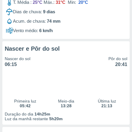
T. Média :
25°C
Máx.:
31°C
Min:
20°C
Dias de chuva:
9
dias
Acum. de chuva:
74 mm
Vento médio:
6 km/h
Nascer e Pôr do sol
Nascer do sol
Pôr do sol
06:15
20:41
Primeira luz
Meio-dia
Última luz
05:42
13:28
21:13
Duração do dia
14h25m
Luz da manhã restante
5h20m