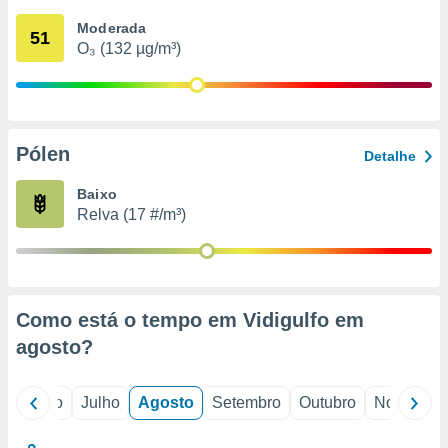
conteúdos.
Moderada
51
O₃ (132 µg/m³)
ção
ão através
de
,
 e
Pólen
Detalhe
dos,
Baixo
publicidade
Relva (17 #/m³)
s, estudos
a e
mento de
ossos 1199
Como está o tempo em Vidigulfo em
eiros
agosto
?
o
Junho
Julho
Agosto
Setembro
Outubro
Novembro