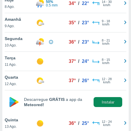
50%
para lhe
14
-
30
34°
/
22°
0.5 mm
km/h
8 Ago.
licidade e
ados com
Amanhã
9
-
18
35°
/
23°
esmo. Pode
km/h
9 Ago.
ais
s na nossa
Segunda
8
-
21
 Cookies
e
36°
/
23°
km/h
10 Ago.
u
nto a
omento,
Terça
8
-
15
37°
/
24°
 botão
km/h
11 Ago.
de cookies
na parte
Quarta
12
-
28
nossa
37°
/
26°
km/h
12 Ago.
.
IVAMENTE,
Descarregue
GRÁTIS
a app da
Instalar
Meteored!
as
tes a
Quinta
12
-
24
36°
/
25°
km/h
13 Ago.