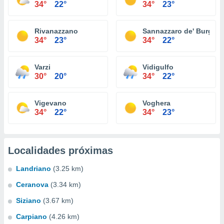
34°
22°
34°
23°
Rivanazzano
Sannazzaro de' Burgon
34°
23°
34°
22°
Varzi
Vidigulfo
30°
20°
34°
22°
Vigevano
Voghera
34°
22°
34°
23°
Localidades próximas
Landriano
(3.25 km)
Ceranova
(3.34 km)
Siziano
(3.67 km)
Carpiano
(4.26 km)