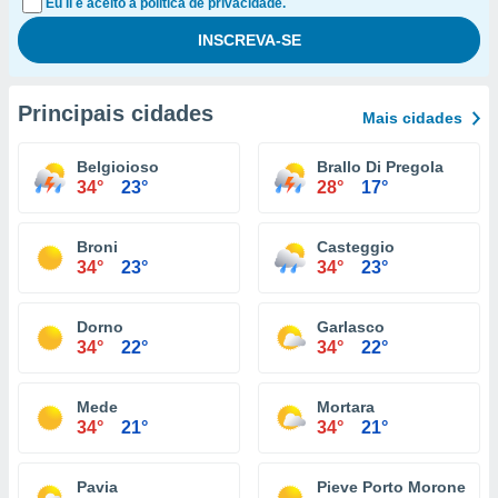
Eu li e aceito a política de privacidade.
Principais cidades
Mais cidades
Belgioioso
Brallo Di Pregola
34°
23°
28°
17°
Broni
Casteggio
34°
23°
34°
23°
Dorno
Garlasco
34°
22°
34°
22°
Mede
Mortara
34°
21°
34°
21°
Pavia
Pieve Porto Morone