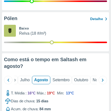
conteúdos.
ção
Pólen
Detalhe
ão através
de
Baixo
,
Relva (18 #/m³)
 e
dos,
publicidade
s, estudos
Como está o tempo em Saltash em
a e
mento de
agosto
?
ossos 1199
o
Junho
Julho
Agosto
Setembro
Outubro
Novembro
eiros
T. Média :
16°C
Máx.:
19°C
Min:
13°C
Dias de chuva:
15
dias
Acum. de chuva:
84 mm