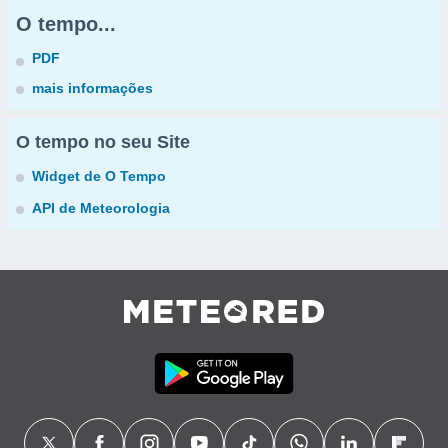
O tempo...
PDF
mais informações
O tempo no seu Site
Widget de O Tempo
API de Meteorologia