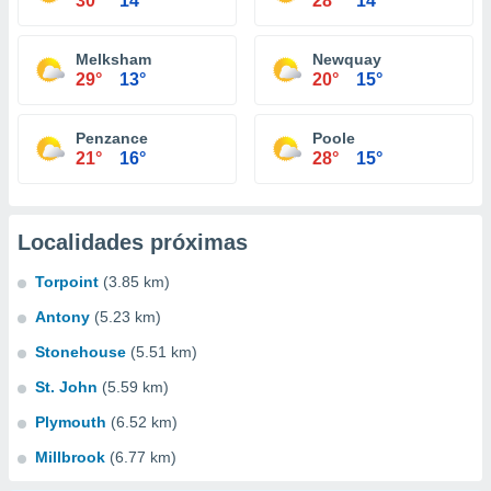
30°
14°
28°
14°
Melksham
Newquay
29°
13°
20°
15°
Penzance
Poole
21°
16°
28°
15°
Localidades próximas
Torpoint
(3.85 km)
Antony
(5.23 km)
Stonehouse
(5.51 km)
St. John
(5.59 km)
Plymouth
(6.52 km)
Millbrook
(6.77 km)