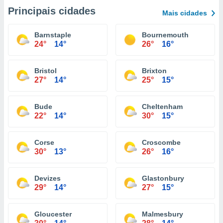
Principais cidades
Mais cidades
Barnstaple
Bournemouth
24°
14°
26°
16°
Bristol
Brixton
27°
14°
25°
15°
Bude
Cheltenham
22°
14°
30°
15°
Corse
Croscombe
30°
13°
26°
16°
Devizes
Glastonbury
29°
14°
27°
15°
Gloucester
Malmesbury