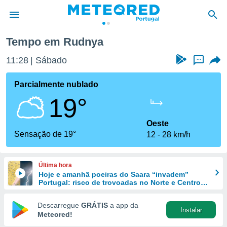
Tempo em Rudnya
de
11:28
Sábado
...
 da
empo.pt) foi
Parcialmente nublado
or
19°
is para
e as
 fornecidas
Oeste
 qualidade.
Sensação de 19°
12
28 km/h
r a este
s das
opções:
Última hora
Hoje e amanhã poeiras do Saara “invadem”
ookies e
Portugal: risco de trovoadas no Norte e Centro
 forma
aumenta
Descarregue
GRÁTIS
a app da
Instalar
e digital
Meteored!
da,