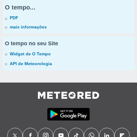
O tempo...
PDF
mais informações
O tempo no seu Site
Widget de O Tempo
API de Meteorologia