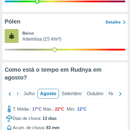
conteúdos.
ção
Pólen
Detalhe
ão através
de
Baixo
,
Artemísia (15 #/m³)
 e
dos,
publicidade
s, estudos
Como está o tempo em Rudnya em
a e
mento de
agosto
?
ossos 1199
o
Junho
Julho
Agosto
Setembro
Outubro
Novembro
eiros
T. Média :
17°C
Máx.:
22°C
Min:
12°C
Dias de chuva:
13
dias
Acum. de chuva:
83 mm