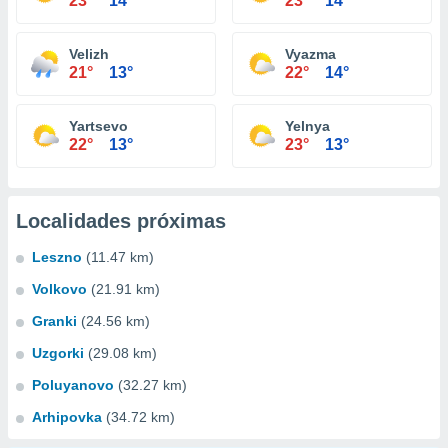
23°
14°
23°
14°
Velizh
Vyazma
21°
13°
22°
14°
Yartsevo
Yelnya
22°
13°
23°
13°
Localidades próximas
Leszno
(11.47 km)
Volkovo
(21.91 km)
Granki
(24.56 km)
Uzgorki
(29.08 km)
Poluyanovo
(32.27 km)
Arhipovka
(34.72 km)