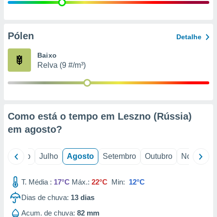
conteúdos.
ção
Pólen
Detalhe
ão através
de
Baixo
,
Relva (9 #/m³)
 e
dos,
publicidade
s, estudos
Como está o tempo em Leszno (Rússia)
a e
mento de
em
agosto
?
ossos 1199
o
Junho
Julho
Agosto
Setembro
Outubro
Novembro
eiros
T. Média :
17°C
Máx.:
22°C
Min:
12°C
Dias de chuva:
13
dias
Acum. de chuva:
82 mm