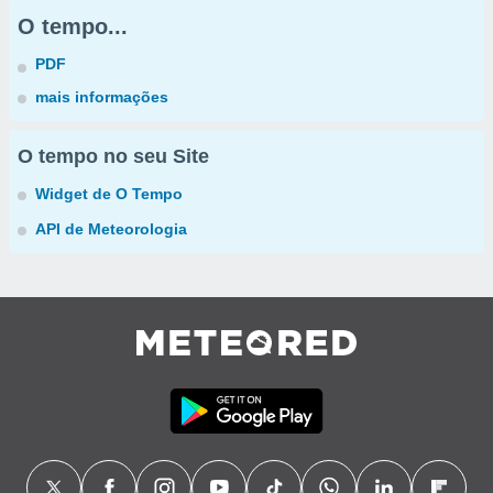
O tempo...
PDF
mais informações
O tempo no seu Site
Widget de O Tempo
API de Meteorologia