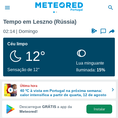
Tempo em Leszno (Rússia)
de
02:14
Domingo
...
 da
empo.pt) foi
Céu limpo
or
12°
is para
e as
 fornecidas
Lua minguante
 qualidade.
Sensação de 12°
Iluminada:
15%
r a este
s das
opções:
Última hora
40 ºC à vista em Portugal na próxima semana:
ookies e
calor intensifica a partir de quarta, 12 de agosto
 forma
Descarregue
GRÁTIS
a app da
Instalar
e digital
Meteored!
da,