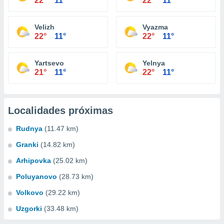
22°
11°
22°
11°
Velizh
Vyazma
22°
11°
22°
11°
Yartsevo
Yelnya
21°
11°
22°
11°
Localidades próximas
Rudnya
(11.47 km)
Granki
(14.82 km)
Arhipovka
(25.02 km)
Poluyanovo
(28.73 km)
Volkovo
(29.22 km)
Uzgorki
(33.48 km)