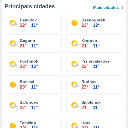
Principais cidades
Mais cidades
Demidov
Desnogorsk
22°
11°
23°
12°
Gagarin
Krotovo
21°
11°
21°
11°
Pochinok
Przhevalskoye
23°
12°
22°
11°
Roslavl
Rudnya
23°
11°
23°
11°
Safonovo
Smolensk
22°
11°
21°
11°
Temkino
Ugra