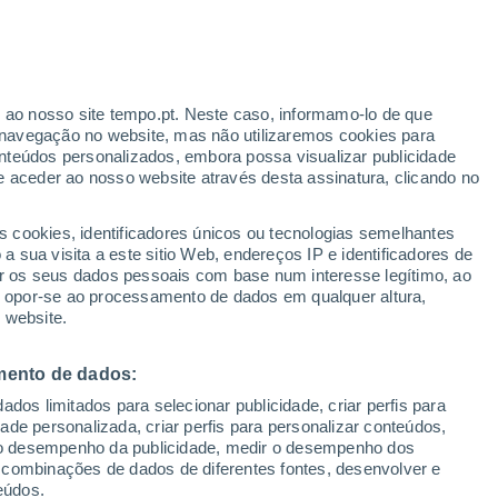
o
r ao nosso site tempo.pt. Neste caso, informamo-lo de que
navegação no website, mas não utilizaremos cookies para
nteúdos personalizados, embora possa visualizar publicidade
e aceder ao nosso website através desta assinatura, clicando no
te
s cookies, identificadores únicos ou tecnologias semelhantes
 sua visita a este sitio Web, endereços IP e identificadores de
r os seus dados pessoais com base num interesse legítimo, ao
adar de Chuva
Satélites
Modelos
ou opor-se ao processamento de dados em qualquer altura,
 website.
mento de dados:
Quarta
Quinta
Sexta
Sábado
dos limitados para selecionar publicidade, criar perfis para
12 Ago.
13 Ago.
14 Ago.
15 Ago.
idade personalizada, criar perfis para personalizar conteúdos,
ir o desempenho da publicidade, medir o desempenho dos
 combinações de dados de diferentes fontes, desenvolver e
eúdos.
40%