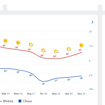
10
35°
7.5
34°
33°
32°
30°
29°
29°
5
23°
22°
2.5
20°
18°
18°
17°
15°
mm
Sáb
15
Dom
16
Seg
17
Ter
18
Qua
19
Qui
20
Sex
21
Mínima
Chuva