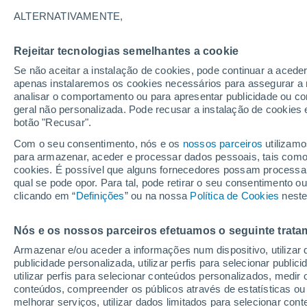
35°
ALTERNATIVAMENTE,
Rejeitar tecnologias semelhantes a cookie
UV
8 Muit
elevado!
Se não aceitar a instalação de cookies, pode continuar a acede
Sensação de 33°
FPS
25-50
apenas instalaremos os cookies necessários para assegurar a 
analisar o comportamento ou para apresentar publicidade ou co
geral não personalizada. Pode recusar a instalação de cookies 
botão "Recusar".
Astronomia
Incrível: descoberto um planeta potencialmen
Com o seu consentimento, nós e os
nossos parceiros
utilizamo
habitável a apenas 25 anos-luz da Terra
para armazenar, aceder e processar dados pessoais, tais como a
cookies. É possível que alguns fornecedores possam processa
O Tempo 1 - 7 Dias
Atualidade
Mapas de chuva
R
qual se pode opor. Para tal, pode retirar o seu consentimento 
clicando em “
Definições
” ou na nossa
Política de Cookies
neste
Nós e os nossos parceiros efetuamos o seguinte trata
Amanhã
Terça
Hoje
Armazenar e/ou aceder a informações num dispositivo, utilizar da
10 Ago.
11 Ago.
9 Ago.
publicidade personalizada, utilizar perfis para selecionar public
utilizar perfis para selecionar conteúdos personalizados, med
conteúdos, compreender os públicos através de estatísticas ou
melhorar serviços, utilizar dados limitados para selecionar cont