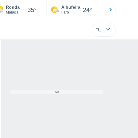
Ronda
Albufeira
Lisboa
35°
24°
Málaga
Faro
Lisboa
°C