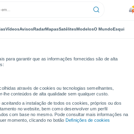
ias
Vídeos
Avisos
Radar
Mapas
Satélites
Modelos
O Mundo
Esqui
is para garantir que as informações fornecidas são de alta
s:
Ronda
ecolhidas através de cookies ou tecnologias semelhantes,
er-lhe conteúdos de alta qualidade sem qualquer custo.
e aceitando a instalação de todos os cookies, próprios ou dos
rtamento no website, bem como desenvolver um perfil
...
lizados com base no mesmo. Pode consultar mais informações na
lquer momento, clicando no botão
Definições de cookies
Por horas
Céu limpo nas próximas horas