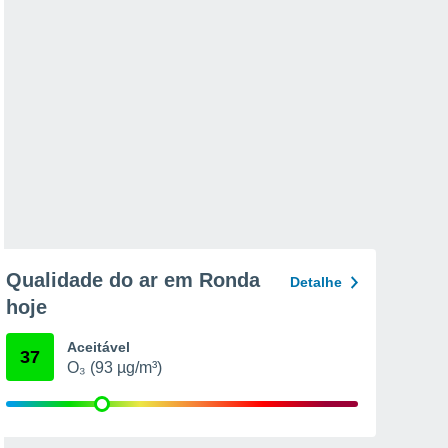
Qualidade do ar em Ronda
Detalhe
hoje
Aceitável
37
O₃ (93 µg/m³)