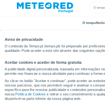
O tempo
Notíc
Aviso de privacidade
O conteúdo da Tempo.pt (tempo.pt) foi preparado por profissiona
qualidade. Pode aceder a este site através das seguintes opçõe
Aceitar cookies e aceder de forma gratuita
Início
Espanha
Andaluzia
Província de Málaga
A publicidade digital personalizada, baseada em informações r
permite-nos financiar a nossa atividade para continuar a fornec
Tempo em Ronda
Ao clicar no botão "Aceitar e continuar", pode aceder ao websit
nossos parceiros, que nos permitem seguir e analisar o compo
16:01
Domingo
específico para lhe mostrar publicidade e conteúdos persona
nossa
Política de Cookies
e retirar o seu consentimento a qua
disponível na parte inferior da nossa página web.
Trovoada seca