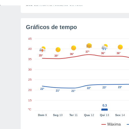
Luz da manhã restante
5h45m
Gráficos de tempo
45
40
37°
36°
36°
36°
35°
35°
35
30
25
23°
23°
22°
22°
20
21°
21°
15
0.3
°C
Dom
9
Seg
10
Ter
11
Qua
12
Qui
13
Sex
14
Máxima