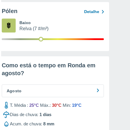
Pólen
Detalhe
Baixo
Relva (7 #/m³)
Como está o tempo em Ronda em
agosto
?
Agosto
T. Média :
25°C
Máx.:
30°C
Min:
19°C
Dias de chuva:
1
dias
Acum. de chuva:
8 mm