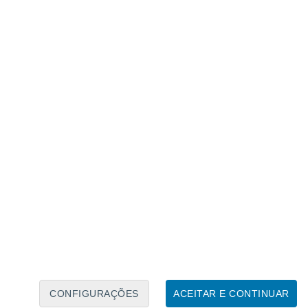
Calendário Lunar
Seg
Ter
Qua
Qui
Sex
Sáb
Domo
9
10
11
12
13
14
15
16
17
18
19
20
21
22
CONFIGURAÇÕES
ACEITAR E CONTINUAR