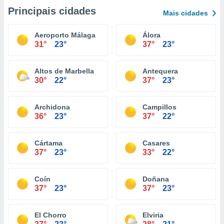
Principais cidades
Mais cidades
Aeroporto Málaga
Álora
31°
23°
37°
23°
Altos de Marbella
Antequera
30°
22°
37°
23°
Archidona
Campillos
36°
23°
37°
22°
Cártama
Casares
37°
23°
33°
22°
Coín
Doñana
37°
23°
37°
23°
El Chorro
Elviria