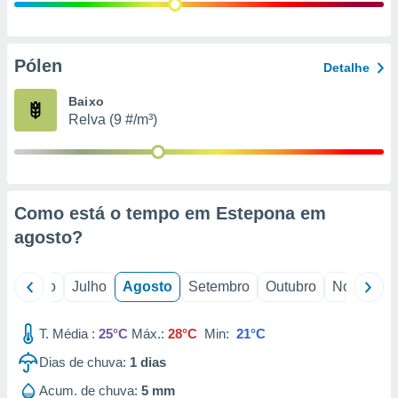
conteúdos.
ção
Pólen
Detalhe
ão através
de
Baixo
,
Relva (9 #/m³)
 e
dos,
publicidade
s, estudos
Como está o tempo em Estepona em
a e
mento de
agosto
?
ossos 1199
o
Junho
Julho
Agosto
Setembro
Outubro
Novembro
eiros
T. Média :
25°C
Máx.:
28°C
Min:
21°C
Dias de chuva:
1
dias
Acum. de chuva:
5 mm