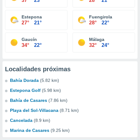
37°
23°
28°
21°
Estepona
Fuengirola
27°
21°
28°
22°
Gaucín
Málaga
34°
22°
32°
24°
Localidades próximas
Bahía Dorada
(5.82 km)
Estepona Golf
(5.98 km)
Bahía de Casares
(7.86 km)
Playa del Sol-Villacana
(8.71 km)
Cancelada
(8.9 km)
Marina de Casares
(9.25 km)