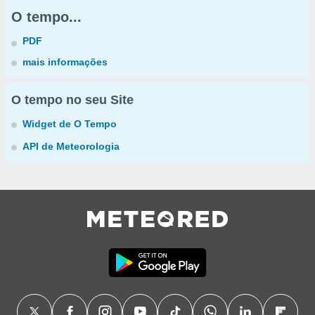
O tempo...
PDF
mais informações
O tempo no seu Site
Widget de O Tempo
API de Meteorologia