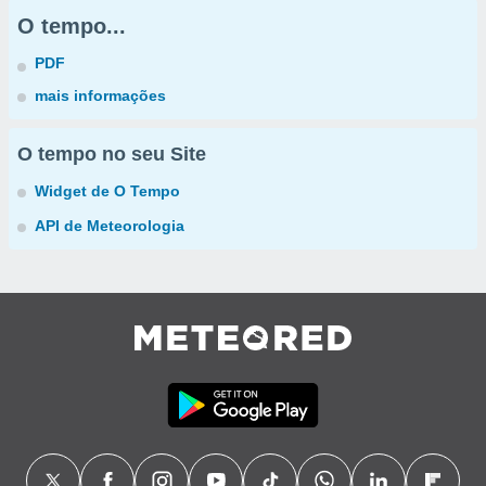
O tempo...
PDF
mais informações
O tempo no seu Site
Widget de O Tempo
API de Meteorologia