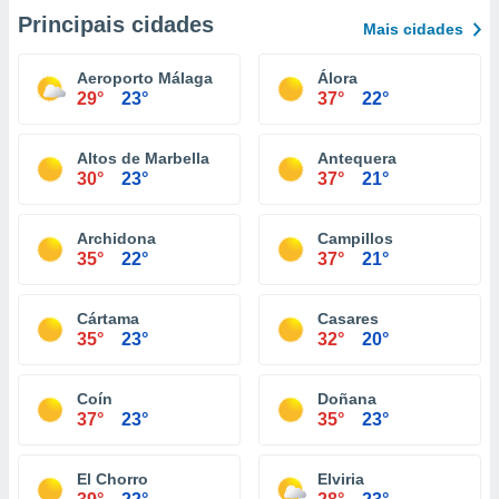
Principais cidades
Mais cidades
Aeroporto Málaga
Álora
29°
23°
37°
22°
Altos de Marbella
Antequera
30°
23°
37°
21°
Archidona
Campillos
35°
22°
37°
21°
Cártama
Casares
35°
23°
32°
20°
Coín
Doñana
37°
23°
35°
23°
El Chorro
Elviria