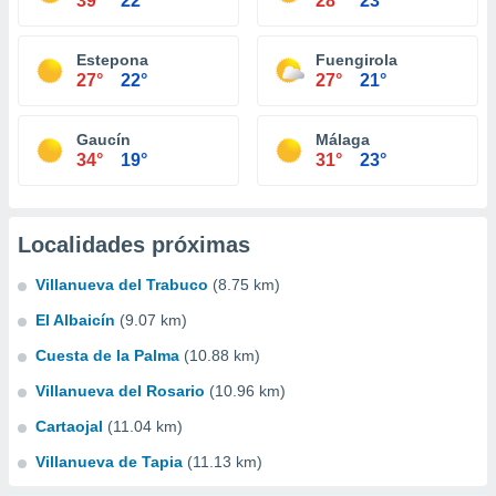
39°
22°
28°
23°
Estepona
Fuengirola
27°
22°
27°
21°
Gaucín
Málaga
34°
19°
31°
23°
Localidades próximas
Villanueva del Trabuco
(8.75 km)
El Albaicín
(9.07 km)
Cuesta de la Palma
(10.88 km)
Villanueva del Rosario
(10.96 km)
Cartaojal
(11.04 km)
Villanueva de Tapia
(11.13 km)