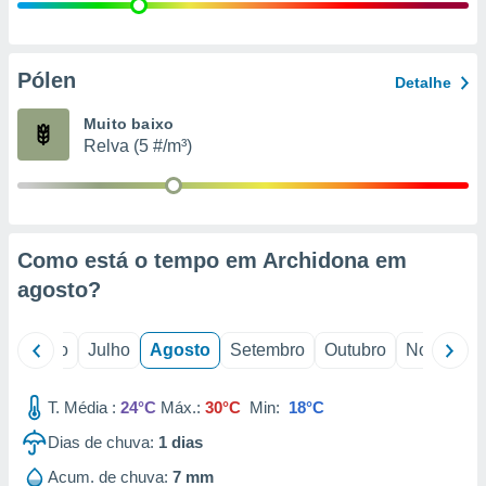
conteúdos.
ção
Pólen
Detalhe
ão através
de
Muito baixo
,
Relva (5 #/m³)
 e
dos,
publicidade
s, estudos
Como está o tempo em Archidona em
a e
mento de
agosto
?
ossos 1199
o
Junho
Julho
Agosto
Setembro
Outubro
Novembro
eiros
T. Média :
24°C
Máx.:
30°C
Min:
18°C
Dias de chuva:
1
dias
Acum. de chuva:
7 mm