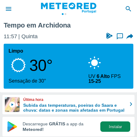
na
Tempo em Archidona
de
11:57
Quinta
...
 da
empo.pt) foi
Limpo
or
30°
is para
e as
 fornecidas
UV
6 Alto
FPS
 qualidade.
Sensação de 30°
15-25
r a este
s das
opções:
Última hora
Subida das temperaturas, poeiras do Saara e
ookies e
chuva: datas e zonas mais afetadas em Portugal
 forma
Descarregue
GRÁTIS
a app da
Instalar
e digital
Meteored!
da,