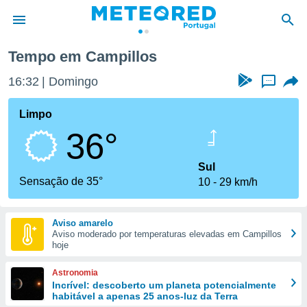
os
Tempo em Campillos
de
16:32
Domingo
...
 da
empo.pt) foi
Limpo
or
36°
is para
e as
 fornecidas
Sul
 qualidade.
Sensação de 35°
10
29 km/h
r a este
s das
opções:
Aviso amarelo
Aviso moderado por temperaturas elevadas em Campillos
ookies e
hoje
 forma
Astronomia
e digital
Incrível: descoberto um planeta potencialmente
habitável a apenas 25 anos-luz da Terra
da,