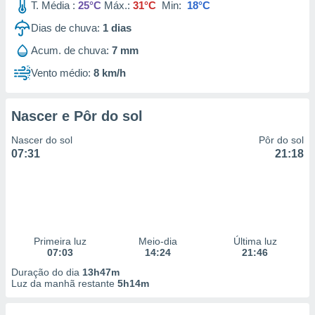
T. Média :
25°C
Máx.:
31°C
Min:
18°C
Dias de chuva:
1
dias
Acum. de chuva:
7 mm
Vento médio:
8 km/h
Nascer e Pôr do sol
Nascer do sol
Pôr do sol
07:31
21:18
Primeira luz
Meio-dia
Última luz
07:03
14:24
21:46
Duração do dia
13h47m
Luz da manhã restante
5h14m