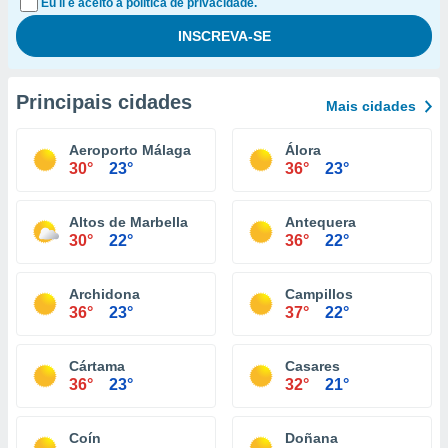
Eu li e aceito a política de privacidade.
Principais cidades
Mais cidades
Aeroporto Málaga
Álora
30°
23°
36°
23°
Altos de Marbella
Antequera
30°
22°
36°
22°
Archidona
Campillos
36°
23°
37°
22°
Cártama
Casares
36°
23°
32°
21°
Coín
Doñana