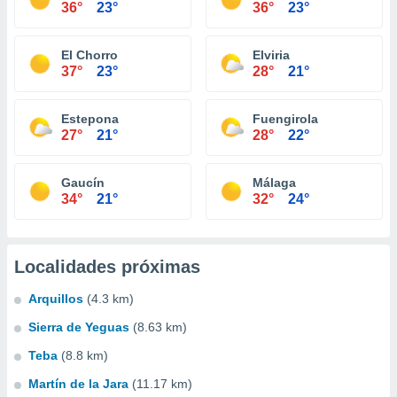
36°
23°
36°
23°
El Chorro
Elviria
37°
23°
28°
21°
Estepona
Fuengirola
27°
21°
28°
22°
Gaucín
Málaga
34°
21°
32°
24°
Localidades próximas
Arquillos
(4.3 km)
Sierra de Yeguas
(8.63 km)
Teba
(8.8 km)
Martín de la Jara
(11.17 km)