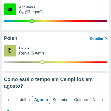
conteúdos.
Aceitável
39
O₃ (97 µg/m³)
ção
ão através
de
,
 e
Pólen
Detalhe
dos,
Baixo
publicidade
Relva (6 #/m³)
s, estudos
a e
mento de
ossos 1199
Como está o tempo em Campillos em
eiros
agosto
?
o
Junho
Julho
Agosto
Setembro
Outubro
Novembro