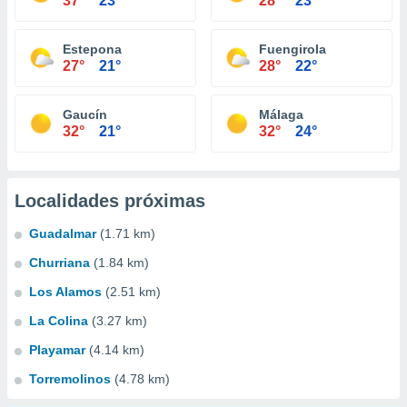
37°
23°
28°
23°
Estepona
Fuengirola
27°
21°
28°
22°
Gaucín
Málaga
32°
21°
32°
24°
Localidades próximas
Guadalmar
(1.71 km)
Churriana
(1.84 km)
Los Alamos
(2.51 km)
La Colina
(3.27 km)
Playamar
(4.14 km)
Torremolinos
(4.78 km)