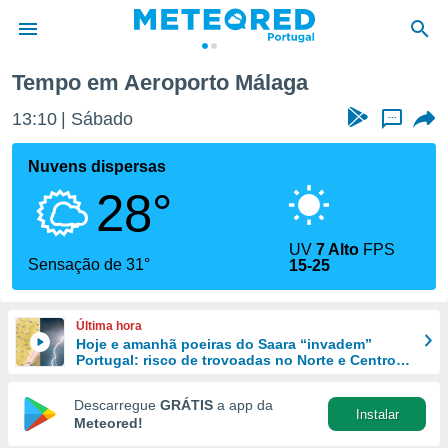
to Málaga
Tempo em Aeroporto Málaga
de
13:10
Sábado
...
 da
empo.pt) foi
Nuvens dispersas
or
28°
is para
e as
 fornecidas
UV
7 Alto
FPS
 qualidade.
Sensação de 31°
15-25
r a este
s das
opções:
Última hora
Hoje e amanhã poeiras do Saara “invadem”
ookies e
Portugal: risco de trovoadas no Norte e Centro
 forma
aumenta
Descarregue
GRÁTIS
a app da
Instalar
e digital
Meteored!
da,