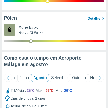
conteúdos.
ção
Pólen
Detalhe
ão através
de
Muito baixo
,
Relva (3 #/m³)
 e
dos,
publicidade
s, estudos
Como está o tempo em Aeroporto
a e
mento de
Málaga em
agosto
?
ossos 1199
o
Junho
Julho
Agosto
Setembro
Outubro
Novembro
eiros
T. Média :
25°C
Máx.:
29°C
Min:
20°C
Dias de chuva:
1
dias
Acum. de chuva:
6 mm