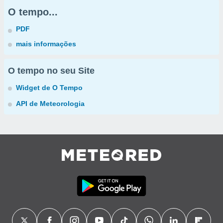
O tempo...
PDF
mais informações
O tempo no seu Site
Widget de O Tempo
API de Meteorologia