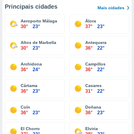
Principais cidades
Mais cidades
Aeroporto Málaga
Álora
30°
23°
37°
23°
Altos de Marbella
Antequera
30°
23°
36°
22°
Archidona
Campillos
36°
24°
36°
22°
Cártama
Casares
36°
23°
31°
22°
Coín
Doñana
36°
23°
36°
23°
El Chorro
Elviria