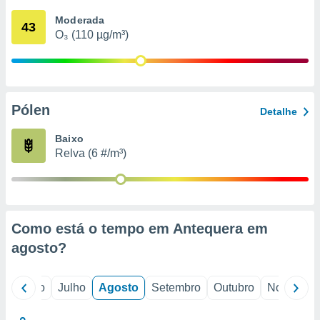
conteúdos.
Moderada
43
O₃ (110 µg/m³)
ção
ão através
de
,
 e
Pólen
Detalhe
dos,
Baixo
publicidade
Relva (6 #/m³)
s, estudos
a e
mento de
ossos 1199
Como está o tempo em Antequera em
eiros
agosto
?
o
Junho
Julho
Agosto
Setembro
Outubro
Novembro