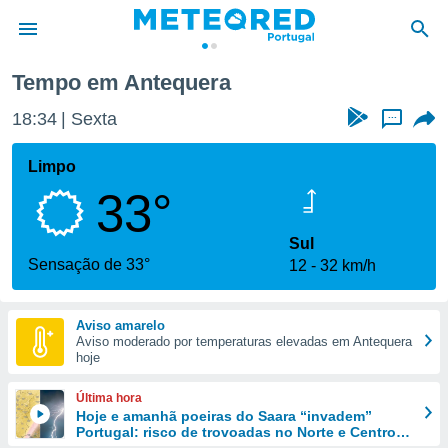
era
Tempo em Antequera
de
18:34
Sexta
...
 da
empo.pt) foi
Limpo
or
33°
is para
e as
 fornecidas
Sul
 qualidade.
Sensação de 33°
12
32 km/h
r a este
s das
opções:
Aviso amarelo
Aviso moderado por temperaturas elevadas em Antequera
ookies e
hoje
 forma
Última hora
e digital
Hoje e amanhã poeiras do Saara “invadem”
Portugal: risco de trovoadas no Norte e Centro
da,