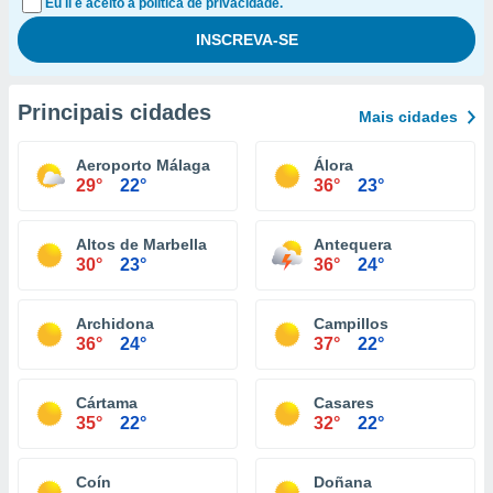
Eu li e aceito a política de privacidade.
Principais cidades
Mais cidades
Aeroporto Málaga
Álora
29°
22°
36°
23°
Altos de Marbella
Antequera
30°
23°
36°
24°
Archidona
Campillos
36°
24°
37°
22°
Cártama
Casares
35°
22°
32°
22°
Coín
Doñana