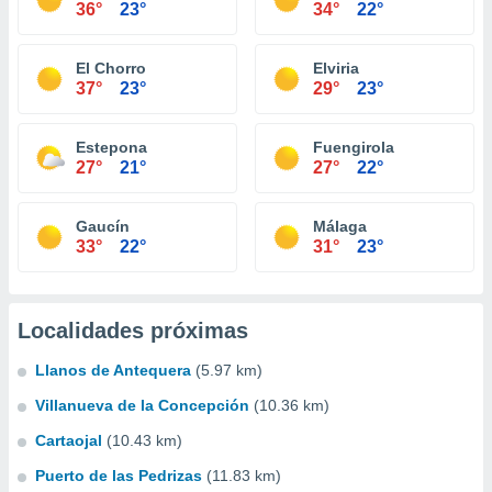
36°
23°
34°
22°
El Chorro
Elviria
37°
23°
29°
23°
Estepona
Fuengirola
27°
21°
27°
22°
Gaucín
Málaga
33°
22°
31°
23°
Localidades próximas
Llanos de Antequera
(5.97 km)
Villanueva de la Concepción
(10.36 km)
Cartaojal
(10.43 km)
Puerto de las Pedrizas
(11.83 km)