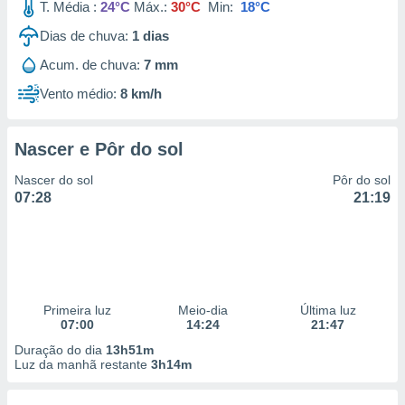
T. Média :
24°C
Máx.:
30°C
Min:
18°C
Dias de chuva:
1
dias
Acum. de chuva:
7 mm
Vento médio:
8 km/h
Nascer e Pôr do sol
Nascer do sol
Pôr do sol
07:28
21:19
Primeira luz
Meio-dia
Última luz
07:00
14:24
21:47
Duração do dia
13h51m
Luz da manhã restante
3h14m