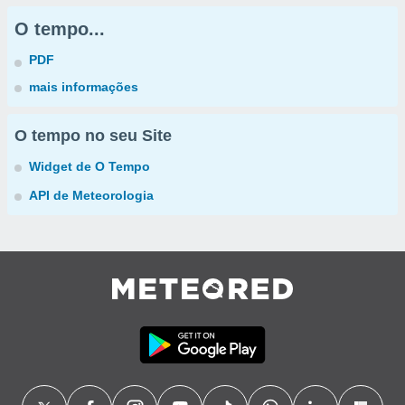
O tempo...
PDF
mais informações
O tempo no seu Site
Widget de O Tempo
API de Meteorologia