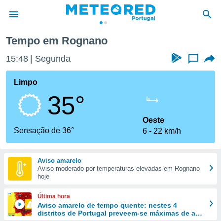
Tempo em Rognano
de
15:48
Segunda
...
 da
empo.pt) foi
Limpo
or
35°
is para
e as
 fornecidas
Oeste
 qualidade.
Sensação de 36°
6
22 km/h
r a este
s das
opções:
Aviso amarelo
Aviso moderado por temperaturas elevadas em Rognano
ookies e
hoje
 forma
Última hora
e digital
Aviso amarelo de tempo quente: nestes 4
distritos de Portugal preveem-se máximas de até
da,