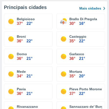
Principais cidades
Mais cidades
Belgioioso
Brallo Di Pregola
37°
22°
30°
16°
Broni
Casteggio
36°
22°
35°
22°
Dorno
Garlasco
36°
21°
36°
21°
Mede
Mortara
34°
21°
35°
20°
Pavia
Pieve Porto Morone
36°
21°
37°
22°
Rivanazzano
Sannazzaro de' Burgon