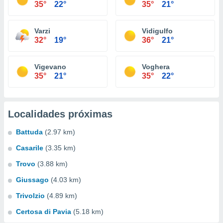
35°
22°
35°
21°
Varzi
Vidigulfo
32°
19°
36°
21°
Vigevano
Voghera
35°
21°
35°
22°
Localidades próximas
Battuda
(2.97 km)
Casarile
(3.35 km)
Trovo
(3.88 km)
Giussago
(4.03 km)
Trivolzio
(4.89 km)
Certosa di Pavia
(5.18 km)