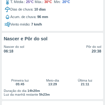
T. Média :
25°C
Máx.:
30°C
Min:
20°C
Dias de chuva:
10
dias
Acum. de chuva:
96 mm
Vento médio:
7 km/h
Nascer e Pôr do sol
Nascer do sol
Pôr do sol
06:18
20:38
Primeira luz
Meio-dia
Última luz
05:45
13:29
21:11
Duração do dia
14h20m
Luz da manhã restante
5h23m