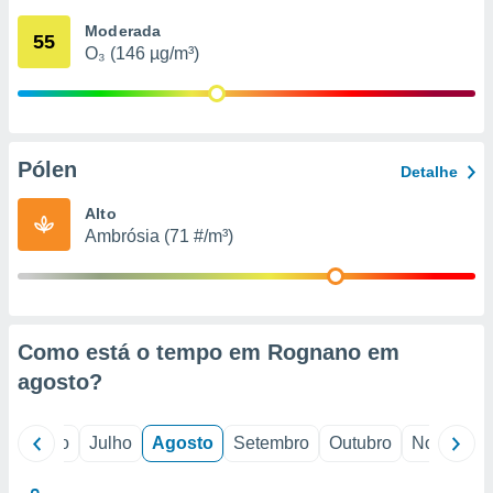
conteúdos.
Moderada
55
O₃ (146 µg/m³)
ção
ão através
de
,
 e
Pólen
Detalhe
dos,
Alto
publicidade
Ambrósia (71 #/m³)
s, estudos
a e
mento de
ossos 1199
Como está o tempo em Rognano em
eiros
agosto
?
o
Junho
Julho
Agosto
Setembro
Outubro
Novembro