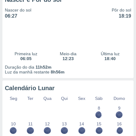
Nascer do sol
Pôr do sol
06:27
18:19
Primeira luz
Meio-dia
Última luz
06:05
12:23
18:40
Duração do dia
11h52m
Luz da manhã restante
8h56m
Calendário Lunar
Seg
Ter
Qua
Qui
Sex
Sáb
Domo
8
9
10
11
12
13
14
15
16