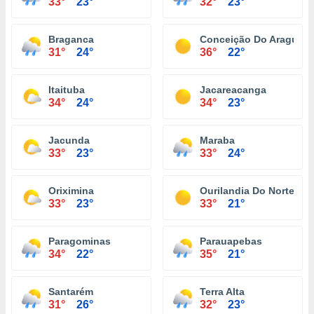
33°
23°
32°
23°
Braganca
Conceição Do Araguaia
31°
24°
36°
22°
Itaituba
Jacareacanga
34°
24°
34°
23°
Jacunda
Maraba
33°
23°
33°
24°
Oriximina
Ourilandia Do Norte
33°
23°
33°
21°
Paragominas
Parauapebas
34°
22°
35°
21°
Santarém
Terra Alta
31°
26°
32°
23°