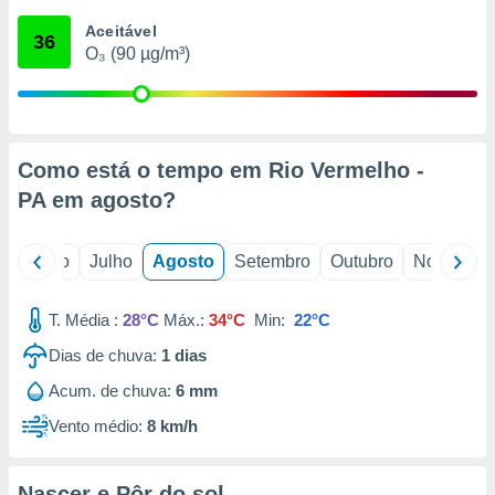
conteúdos.
Aceitável
36
O₃ (90 µg/m³)
ção
ão através
de
,
 e
Como está o tempo em Rio Vermelho -
PA em
agosto
?
dos,
publicidade
s, estudos
o
Junho
Julho
Agosto
Setembro
Outubro
Novembro
a e
mento de
T. Média :
28°C
Máx.:
34°C
Min:
22°C
ossos 1199
Dias de chuva:
1
dias
eiros
Acum. de chuva:
6 mm
Vento médio:
8 km/h
Nascer e Pôr do sol