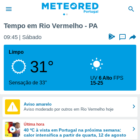
Tempo em Rio Vermelho - PA
de
09:45
Sábado
...
 da
empo.pt) foi
Limpo
or
31°
is para
e as
 fornecidas
UV
6 Alto
FPS
 qualidade.
Sensação de 33°
15-25
r a este
s das
opções:
Aviso amarelo
Aviso moderado por outros em Rio Vermelho hoje
ookies e
 forma
Última hora
e digital
40 ºC à vista em Portugal na próxima semana:
calor intensifica a partir de quarta, 12 de agosto
da,