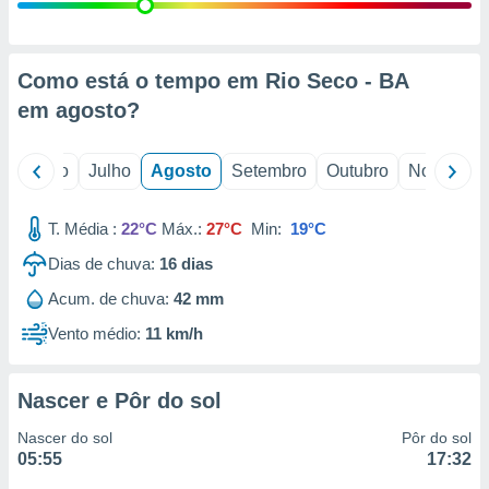
conteúdos.
ção
Como está o tempo em Rio Seco - BA
ão através
em
agosto
?
de
,
 e
o
Junho
Julho
Agosto
Setembro
Outubro
Novembro
dos,
publicidade
T. Média :
22°C
Máx.:
27°C
Min:
19°C
s, estudos
Dias de chuva:
16
dias
a e
mento de
Acum. de chuva:
42 mm
Vento médio:
11 km/h
ossos 1199
eiros
Nascer e Pôr do sol
Nascer do sol
Pôr do sol
05:55
17:32