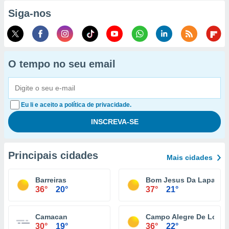
Siga-nos
O tempo no seu email
Eu li e aceito a política de privacidade.
Principais cidades
Mais cidades
Barreiras
Bom Jesus Da Lapa
36°
20°
37°
21°
Camacan
Campo Alegre De Lourd
30°
19°
36°
22°