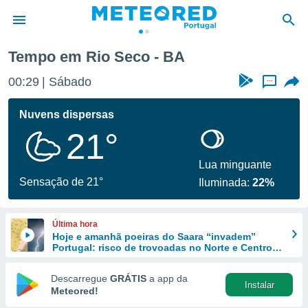
Tempo em Rio Seco - BA
de
00:29
Sábado
...
 da
empo.pt) foi
Nuvens dispersas
or
21°
is para
e as
 fornecidas
Lua minguante
 qualidade.
Sensação de 21°
Iluminada:
22%
r a este
s das
opções:
Última hora
Hoje e amanhã poeiras do Saara “invadem”
ookies e
Portugal: risco de trovoadas no Norte e Centro
 forma
aumenta
Descarregue
GRÁTIS
a app da
Instalar
e digital
Meteored!
da,