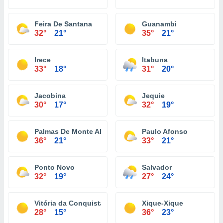
Feira De Santana
Guanambi
32°
21°
35°
21°
Irece
Itabuna
33°
18°
31°
20°
Jacobina
Jequie
30°
17°
32°
19°
Palmas De Monte Alto
Paulo Afonso
36°
21°
33°
21°
Ponto Novo
Salvador
32°
19°
27°
24°
Vitória da Conquista
Xique-Xique
28°
15°
36°
23°