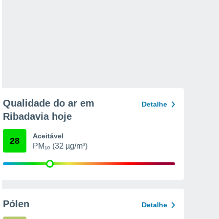
Qualidade do ar em
Detalhe
Ribadavia hoje
Aceitável
28
PM₁₀ (32 µg/m³)
Pólen
Detalhe