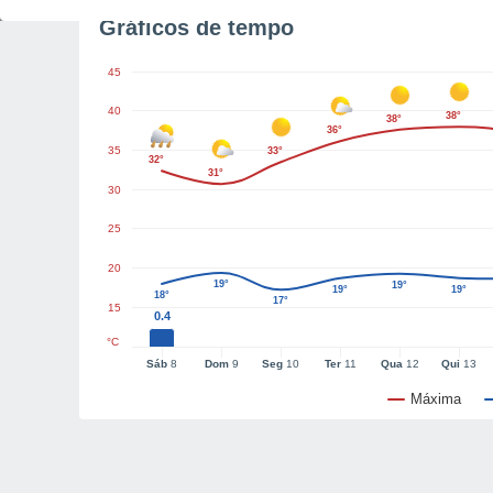
Gráficos de tempo
45
40
38°
38°
36°
35
33°
32°
31°
30
25
20
19°
19°
19°
19°
18°
17°
15
0.4
°C
Sáb
8
Dom
9
Seg
10
Ter
11
Qua
12
Qui
13
Máxima