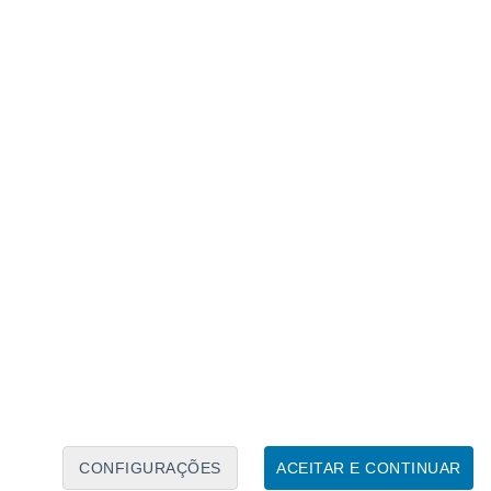
Calendário Lunar
Seg
Ter
Qua
Qui
Sex
Sáb
Domo
8
9
10
11
12
13
14
15
16
17
18
19
20
21
CONFIGURAÇÕES
ACEITAR E CONTINUAR