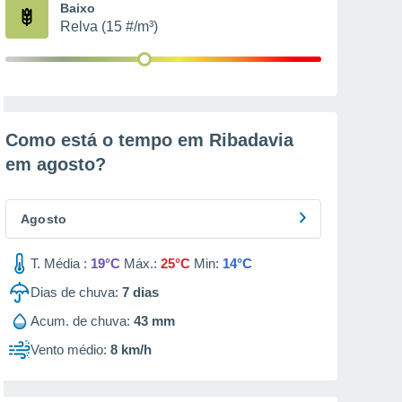
Baixo
Relva (15 #/m³)
Como está o tempo em Ribadavia
em
agosto
?
Agosto
T. Média :
19°C
Máx.:
25°C
Min:
14°C
Dias de chuva:
7
dias
Acum. de chuva:
43 mm
Vento médio:
8 km/h