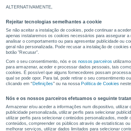
32°
ALTERNATIVAMENTE,
Rejeitar tecnologias semelhantes a cookie
Sudoeste
Se não aceitar a instalação de cookies, pode continuar a acede
Sensação de 31°
16
-
46 km
apenas instalaremos os cookies necessários para assegurar a 
analisar o comportamento ou para apresentar publicidade ou co
geral não personalizada. Pode recusar a instalação de cookies 
botão "Recusar".
Última hora
40 ºC à vista em Portugal na próxima semana
Com o seu consentimento, nós e os
nossos parceiros
utilizamo
calor intensifica a partir de quarta, 12 de ago
para armazenar, aceder e processar dados pessoais, tais como a
cookies. É possível que alguns fornecedores possam processa
O Tempo 1 - 7 Dias
Atualidade
Mapas de chuva
R
qual se pode opor. Para tal, pode retirar o seu consentimento 
clicando em “
Definições
” ou na nossa
Política de Cookies
neste
Nós e os nossos parceiros efetuamos o seguinte trata
Amanhã
Segunda
Hoje
Armazenar e/ou aceder a informações num dispositivo, utilizar da
9 Ago.
10 Ago.
8 Ago.
publicidade personalizada, utilizar perfis para selecionar public
utilizar perfis para selecionar conteúdos personalizados, med
conteúdos, compreender os públicos através de estatísticas ou
melhorar serviços, utilizar dados limitados para selecionar cont
30%