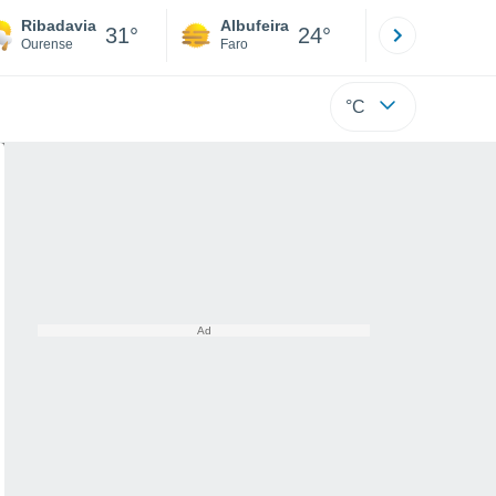
Ribadavia
Albufeira
Lisboa
31°
24°
Ourense
Faro
Lisboa
°C