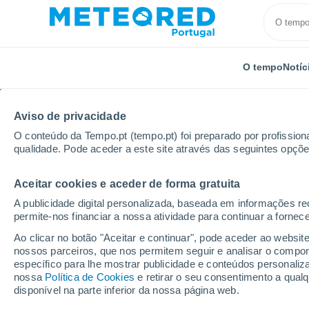
O tempo
Notíc
Aviso de privacidade
O conteúdo da Tempo.pt (tempo.pt) foi preparado por profissiona
qualidade. Pode aceder a este site através das seguintes opçõe
Aceitar cookies e aceder de forma gratuita
Início
Espanha
Galiza
Província de Ourense
A publicidade digital personalizada, baseada em informações r
permite-nos financiar a nossa atividade para continuar a fornec
Tempo em Ribadavia
Ao clicar no botão "Aceitar e continuar", pode aceder ao websit
nossos parceiros, que nos permitem seguir e analisar o compo
15:18
Sábado
específico para lhe mostrar publicidade e conteúdos persona
nossa
Política de Cookies
e retirar o seu consentimento a qua
disponível na parte inferior da nossa página web.
Névoa de poeira