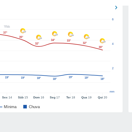
6
37°
35°
34°
33°
32°
32°
4
30°
2
19°
19°
19°
19°
18°
18°
18°
mm
Sex
14
Sáb
15
Dom
16
Seg
17
Ter
18
Qua
19
Qui
20
Mínima
Chuva