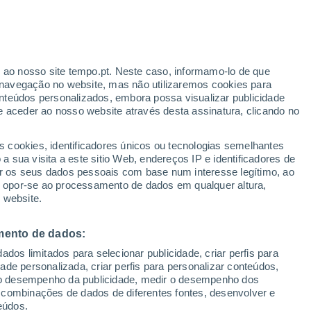
r ao nosso site tempo.pt. Neste caso, informamo-lo de que
/h
navegação no website, mas não utilizaremos cookies para
nteúdos personalizados, embora possa visualizar publicidade
e aceder ao nosso website através desta assinatura, clicando no
:
s cookies, identificadores únicos ou tecnologias semelhantes
sto
 sua visita a este sitio Web, endereços IP e identificadores de
r os seus dados pessoais com base num interesse legítimo, ao
adar de Chuva
Satélites
Modelos
ou opor-se ao processamento de dados em qualquer altura,
 website.
mento de dados:
Terça
Quarta
Quinta
Sexta
dos limitados para selecionar publicidade, criar perfis para
11 Ago.
12 Ago.
13 Ago.
14 Ago.
idade personalizada, criar perfis para personalizar conteúdos,
ir o desempenho da publicidade, medir o desempenho dos
 combinações de dados de diferentes fontes, desenvolver e
eúdos.