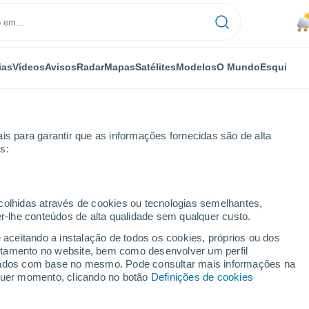
ias
Vídeos
Avisos
Radar
Mapas
Satélites
Modelos
O Mundo
Esqui
is para garantir que as informações fornecidas são de alta
s:
Ribadavia
ecolhidas através de cookies ou tecnologias semelhantes,
er-lhe conteúdos de alta qualidade sem qualquer custo.
e aceitando a instalação de todos os cookies, próprios ou dos
rtamento no website, bem como desenvolver um perfil
...
lizados com base no mesmo. Pode consultar mais informações na
lquer momento, clicando no botão
Definições de cookies
Por horas
Chuva de lama nas próximas
horas