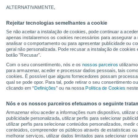
31°
ALTERNATIVAMENTE,
Rejeitar tecnologias semelhantes a cookie
Oeste
Se não aceitar a instalação de cookies, pode continuar a acede
Sensação de 30°
12
-
40 km
apenas instalaremos os cookies necessários para assegurar a 
analisar o comportamento ou para apresentar publicidade ou co
geral não personalizada. Pode recusar a instalação de cookies 
botão "Recusar".
Última hora
Aviso amarelo de tempo quente neste distrito:
Com o seu consentimento, nós e os
nossos parceiros
utilizamo
39 ºC e noites tropicais; saiba até quando
para armazenar, aceder e processar dados pessoais, tais como a
cookies. É possível que alguns fornecedores possam processa
O Tempo 1 - 7 Dias
Atualidade
Mapas de temperat
qual se pode opor. Para tal, pode retirar o seu consentimento 
clicando em “
Definições
” ou na nossa
Política de Cookies
neste
Nós e os nossos parceiros efetuamos o seguinte trata
Amanhã
Sábado
D
Hoje
Armazenar e/ou aceder a informações num dispositivo, utilizar da
7 Ago.
8 Ago.
6 Ago.
publicidade personalizada, utilizar perfis para selecionar public
utilizar perfis para selecionar conteúdos personalizados, med
conteúdos, compreender os públicos através de estatísticas ou
melhorar serviços, utilizar dados limitados para selecionar cont
40%