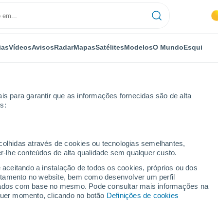
ias
Vídeos
Avisos
Radar
Mapas
Satélites
Modelos
O Mundo
Esqui
is para garantir que as informações fornecidas são de alta
s:
O Barco de Valdeorras
ecolhidas através de cookies ou tecnologias semelhantes,
er-lhe conteúdos de alta qualidade sem qualquer custo.
Valdeorras
e aceitando a instalação de todos os cookies, próprios ou dos
rtamento no website, bem como desenvolver um perfil
...
lizados com base no mesmo. Pode consultar mais informações na
lquer momento, clicando no botão
Definições de cookies
Por horas
Céu limpo nas próximas horas