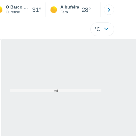
O Barco de Valdeorras
Albufeira
Lisboa
31°
28°
Ourense
Faro
Lisboa
°C