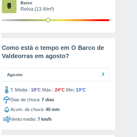
Baixo
Relva (13 #/m³)
Como está o tempo em O Barco de
Valdeorras em
agosto
?
Agosto
T. Média :
18°C
Máx.:
24°C
Min:
13°C
Dias de chuva:
7
dias
Acum. de chuva:
40 mm
Vento médio:
7 km/h