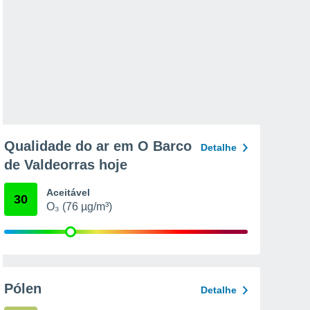
Qualidade do ar em O Barco
Detalhe
de Valdeorras hoje
Aceitável
30
O₃ (76 µg/m³)
Pólen
Detalhe