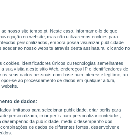
r ao nosso site tempo.pt. Neste caso, informamo-lo de que
/h
navegação no website, mas não utilizaremos cookies para
nteúdos personalizados, embora possa visualizar publicidade
e aceder ao nosso website através desta assinatura, clicando no
 até
s cookies, identificadores únicos ou tecnologias semelhantes
 sua visita a este sitio Web, endereços IP e identificadores de
r os seus dados pessoais com base num interesse legítimo, ao
ura
Radar de Chuva
Satélites
Modelos
ou opor-se ao processamento de dados em qualquer altura,
 website.
mento de dados:
omingo
Segunda
Terça
Quarta
dos limitados para selecionar publicidade, criar perfis para
9 Ago.
10 Ago.
11 Ago.
12 Ago.
idade personalizada, criar perfis para personalizar conteúdos,
ir o desempenho da publicidade, medir o desempenho dos
 combinações de dados de diferentes fontes, desenvolver e
eúdos.