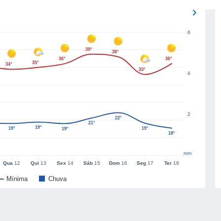
6
39°
38°
36°
36°
35°
34°
33°
4
2
22°
21°
19°
19°
19°
19°
18°
mm
Qua
12
Qui
13
Sex
14
Sáb
15
Dom
16
Seg
17
Ter
18
Mínima
Chuva