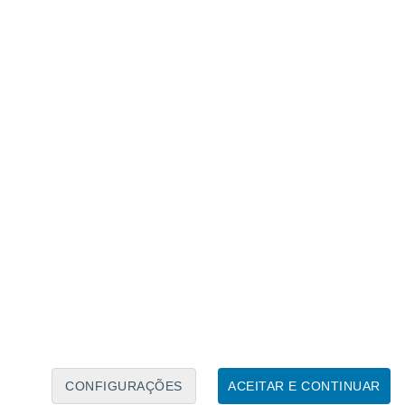
Calendário Lunar
Seg
Ter
Qua
Qui
Sex
Sáb
Domo
6
7
8
9
10
11
12
13
14
15
16
17
18
19
CONFIGURAÇÕES
ACEITAR E CONTINUAR