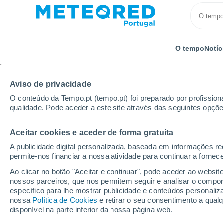
O tempo
Notíc
Aviso de privacidade
O conteúdo da Tempo.pt (tempo.pt) foi preparado por profissiona
qualidade. Pode aceder a este site através das seguintes opçõe
Aceitar cookies e aceder de forma gratuita
Início
Espanha
Galiza
Província de Ourense
A publicidade digital personalizada, baseada em informações r
permite-nos financiar a nossa atividade para continuar a fornec
Tempo em O Barco de 
Ao clicar no botão "Aceitar e continuar", pode aceder ao websit
nossos parceiros, que nos permitem seguir e analisar o compo
19:20
Quinta
específico para lhe mostrar publicidade e conteúdos persona
nossa
Política de Cookies
e retirar o seu consentimento a qua
disponível na parte inferior da nossa página web.
Limpo