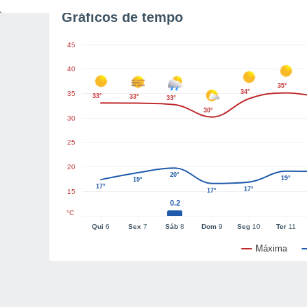
Gráficos de tempo
45
40
35°
34°
35
33°
33°
33°
30°
30
25
20
20°
19°
19°
17°
17°
17°
15
0.2
°C
Qui
6
Sex
7
Sáb
8
Dom
9
Seg
10
Ter
11
Máxima