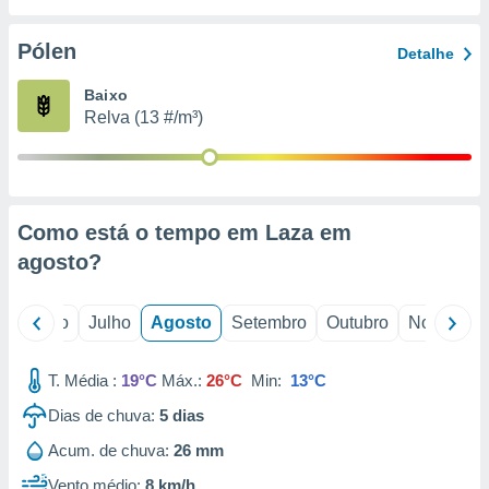
conteúdos.
Pólen
Detalhe
ção
Baixo
ão através
Relva (13 #/m³)
de
,
 e
dos,
publicidade
Como está o tempo em Laza em
s, estudos
agosto
?
a e
mento de
o
Junho
Julho
Agosto
Setembro
Outubro
Novembro
ossos 1199
eiros
T. Média :
19°C
Máx.:
26°C
Min:
13°C
Dias de chuva:
5
dias
Acum. de chuva:
26 mm
Vento médio:
8 km/h