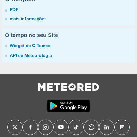
PDF
mais informações
O tempo no seu Site
Widget de O Tempo
API de Meteorologia