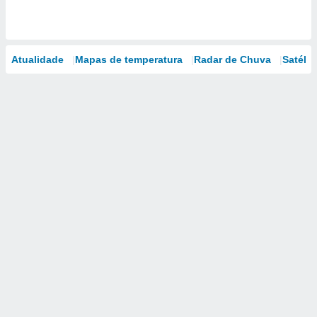
Atualidade
Mapas de temperatura
Radar de Chuva
Satélit