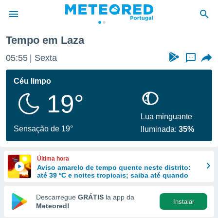
Tempo em Laza
de
05:55
Sexta
...
 da
empo.pt) foi
Céu limpo
or
19°
is para
e as
 fornecidas
Lua minguante
 qualidade.
Sensação de 19°
Iluminada:
35%
r a este
s das
opções:
Última hora
Aviso amarelo de tempo quente neste distrito:
ookies e
até 39 ºC e noites tropicais; saiba até quando
 forma
Descarregue
GRÁTIS
la app da
Instalar
e digital
Meteored!
da,