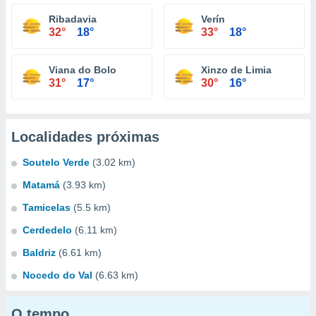
Ribadavia
Verín
32°
18°
33°
18°
Viana do Bolo
Xinzo de Limia
31°
17°
30°
16°
Localidades próximas
Soutelo Verde
(3.02 km)
Matamá
(3.93 km)
Tamicelas
(5.5 km)
Cerdedelo
(6.11 km)
Baldriz
(6.61 km)
Nocedo do Val
(6.63 km)
O tempo...