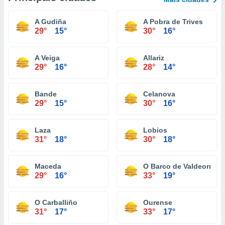
A Gudiña
A Pobra de Trives
29°
15°
30°
16°
A Veiga
Allariz
29°
16°
28°
14°
Bande
Celanova
29°
15°
30°
16°
Laza
Lobios
31°
18°
30°
18°
Maceda
O Barco de Valdeorras
29°
16°
33°
19°
O Carballiño
Ourense
31°
17°
33°
17°