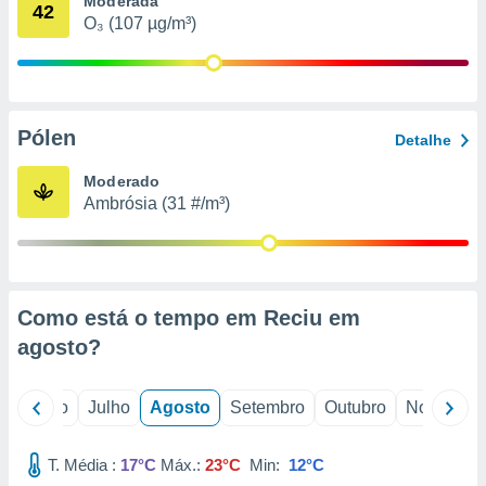
Moderada
conteúdos.
42
O₃ (107 µg/m³)
ção
ão através
de
Pólen
,
Detalhe
 e
Moderado
dos,
Ambrósia (31 #/m³)
publicidade
s, estudos
a e
mento de
Como está o tempo em Reciu em
ossos 1199
agosto
?
eiros
o
Junho
Julho
Agosto
Setembro
Outubro
Novembro
T. Média :
17°C
Máx.:
23°C
Min:
12°C