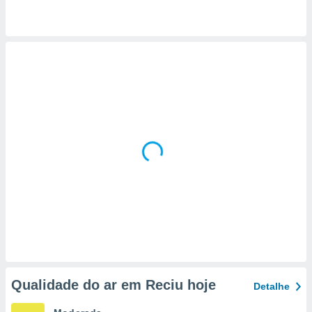
 para
a, utilizar
selecionar
a, criar
personalizar
tilizar
selecionar
dos, medir
nho da
, medir o
o dos
r os
ravés de
s ou
s de dados
es fontes,
 e melhorar
Qualidade do ar em Reciu hoje
Detalhe
ilizar dados
ara