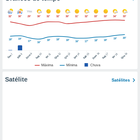
o qual se
ara tal,
 o seu
32°
30°
29°
30°
32°
32°
30°
31°
32°
33°
33°
34°
33°
to ou opor-
essamento
m qualquer
20°
19°
19°
ando em “
18°
18°
18°
18°
18°
18°
17°
16°
17°
16°
 ou na
16
12
19
9
10
15
17
13
14
18
8
11
7
Dom
Sáb
Dom
Sex
Qua
Qua
Seg
Sáb
Seg
Qui
Sex
Ter
Ter
 Cookies
te.
Máxima
Mínima
Chuva
 nossos
Satélite
Satélites
s o
o de
e/ou aceder
ões num
utilizar
ados para
publicidade,