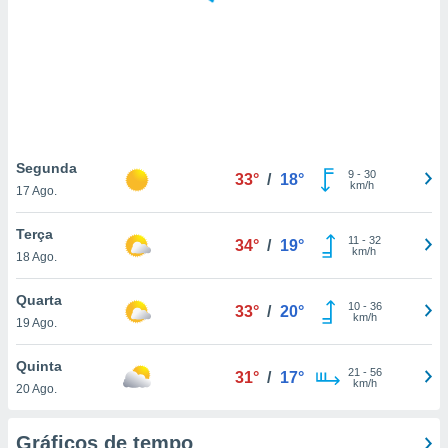
ite através
atura,
 botão
nto, nós e
arceiros
cookies,
Segunda
9
-
30
ores únicos
33°
/
18°
km/h
17 Ago.
ias
s para
Terça
 aceder e
11
-
32
34°
/
19°
km/h
dados
18 Ago.
ais como a
 este sitio
Quarta
10
-
36
33°
/
20°
eços IP e
km/h
19 Ago.
ores de
possível
Quinta
21
-
56
31°
/
17°
km/h
es possam
20 Ago.
os seus
oais com
Gráficos de tempo
nteresse