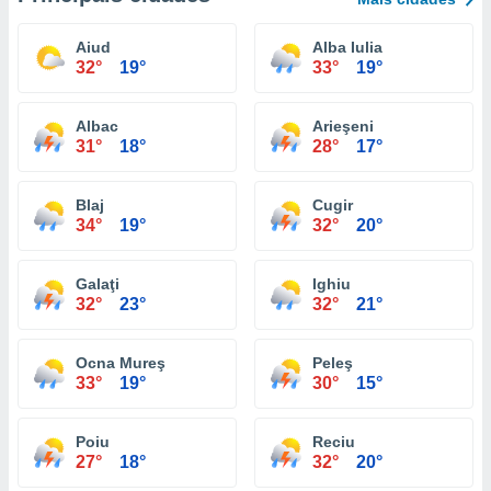
Aiud
Alba Iulia
32°
19°
33°
19°
Albac
Arieşeni
31°
18°
28°
17°
Blaj
Cugir
34°
19°
32°
20°
Galaţi
Ighiu
32°
23°
32°
21°
Ocna Mureş
Peleş
33°
19°
30°
15°
Poiu
Reciu
27°
18°
32°
20°