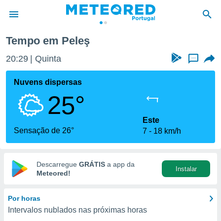
Tempo em Peleş
de
20:29
Quinta
...
 da
empo.pt) foi
Nuvens dispersas
or
25°
is para
e as
 fornecidas
Este
 qualidade.
Sensação de 26°
7
18 km/h
r a este
s das
opções:
Descarregue
GRÁTIS
a app da
Instalar
ookies e
Meteored!
 forma
Por horas
e digital
Intervalos nublados nas próximas horas
da,