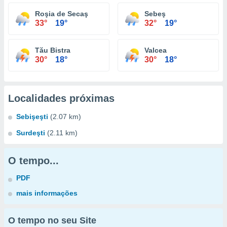
Roşia de Secaş
Sebeş
33°
19°
32°
19°
Tău Bistra
Valcea
30°
18°
30°
18°
Localidades próximas
Sebişeşti
(2.07 km)
Surdeşti
(2.11 km)
O tempo...
PDF
mais informações
O tempo no seu Site