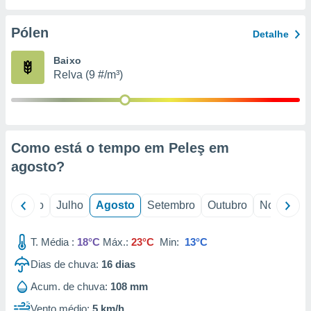
conteúdos.
Pólen
Detalhe
ção
Baixo
ão através
Relva (9 #/m³)
de
,
 e
dos,
publicidade
Como está o tempo em Peleş em
s, estudos
agosto
?
a e
mento de
o
Junho
Julho
Agosto
Setembro
Outubro
Novembro
ossos 1199
eiros
T. Média :
18°C
Máx.:
23°C
Min:
13°C
Dias de chuva:
16
dias
Acum. de chuva:
108 mm
Vento médio:
5 km/h