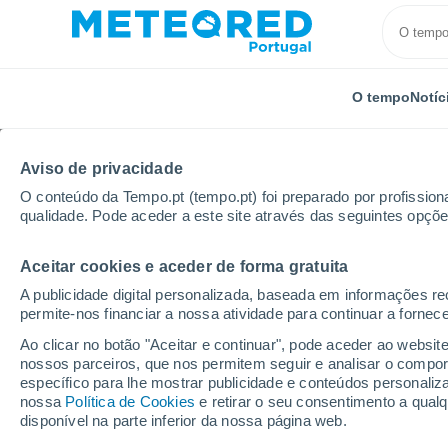
O tempo
Notíc
Aviso de privacidade
O conteúdo da Tempo.pt (tempo.pt) foi preparado por profissiona
qualidade. Pode aceder a este site através das seguintes opçõe
Aceitar cookies e aceder de forma gratuita
Início
Roménia
Distrito de Alba
Ighiu
A publicidade digital personalizada, baseada em informações r
permite-nos financiar a nossa atividade para continuar a fornec
Tempo em Ighiu
Ao clicar no botão "Aceitar e continuar", pode aceder ao websit
nossos parceiros, que nos permitem seguir e analisar o compo
06:34
Sexta
específico para lhe mostrar publicidade e conteúdos persona
nossa
Política de Cookies
e retirar o seu consentimento a qua
disponível na parte inferior da nossa página web.
Limpo