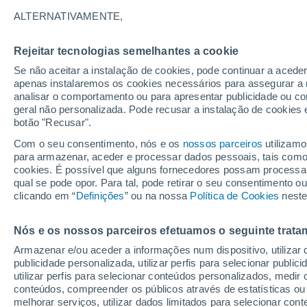
21°
ALTERNATIVAMENTE,
Rejeitar tecnologias semelhantes a cookie
Norte
Se não aceitar a instalação de cookies, pode continuar a acede
Sensação de 21°
2
-
5 km/h
apenas instalaremos os cookies necessários para assegurar a 
analisar o comportamento ou para apresentar publicidade ou co
geral não personalizada. Pode recusar a instalação de cookies 
botão "Recusar".
Última hora
Aviso amarelo de tempo quente neste distrito:
Com o seu consentimento, nós e os
nossos parceiros
utilizamo
39 ºC e noites tropicais; saiba até quando
para armazenar, aceder e processar dados pessoais, tais como a
cookies. É possível que alguns fornecedores possam processa
O Tempo 1 - 7 Dias
Atualidade
Mapas de temperat
qual se pode opor. Para tal, pode retirar o seu consentimento 
clicando em “
Definições
” ou na nossa
Política de Cookies
neste
Nós e os nossos parceiros efetuamos o seguinte trata
Amanhã
Domingo
S
Hoje
Armazenar e/ou aceder a informações num dispositivo, utilizar da
8 Ago.
9 Ago.
7 Ago.
publicidade personalizada, utilizar perfis para selecionar public
utilizar perfis para selecionar conteúdos personalizados, med
conteúdos, compreender os públicos através de estatísticas ou
melhorar serviços, utilizar dados limitados para selecionar cont
90%
30%
70%