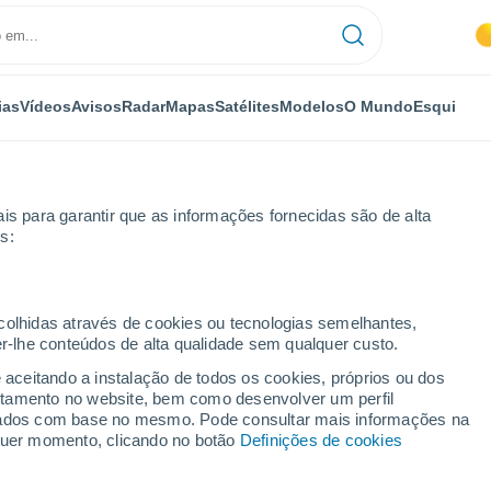
ias
Vídeos
Avisos
Radar
Mapas
Satélites
Modelos
O Mundo
Esqui
is para garantir que as informações fornecidas são de alta
s:
ecolhidas através de cookies ou tecnologias semelhantes,
er-lhe conteúdos de alta qualidade sem qualquer custo.
e aceitando a instalação de todos os cookies, próprios ou dos
rtamento no website, bem como desenvolver um perfil
...
lizados com base no mesmo. Pode consultar mais informações na
lquer momento, clicando no botão
Definições de cookies
Por horas
Céu limpo nas próximas horas