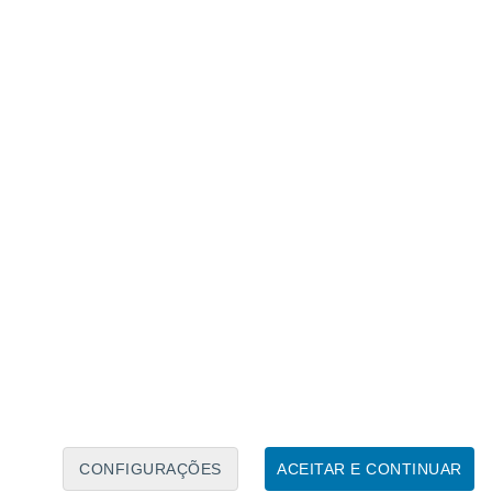
Calendário Lunar
Seg
Ter
Qua
Qui
Sex
Sáb
Domo
7
8
9
10
11
12
13
14
15
16
17
18
19
20
CONFIGURAÇÕES
ACEITAR E CONTINUAR