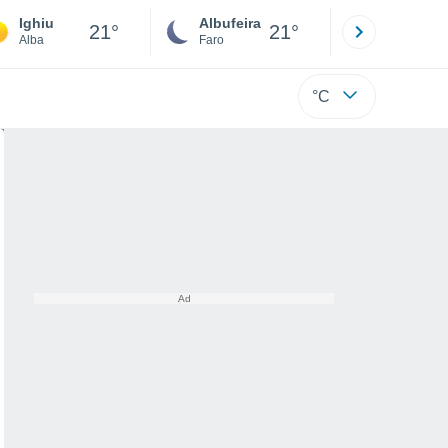
Ighiu
Albufeira
Lisboa
21°
21°
Alba
Faro
Lisboa
°C