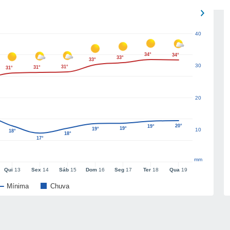
40
34°
34°
33°
33°
30
31°
31°
31°
20
20°
19°
19°
19°
10
18°
18°
17°
mm
Qui
13
Sex
14
Sáb
15
Dom
16
Seg
17
Ter
18
Qua
19
Mínima
Chuva