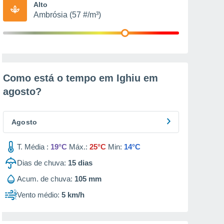
Alto
Ambrósia (57 #/m³)
Como está o tempo em Ighiu em
agosto
?
Agosto
T. Média :
19°C
Máx.:
25°C
Min:
14°C
Dias de chuva:
15
dias
Acum. de chuva:
105 mm
Vento médio:
5 km/h