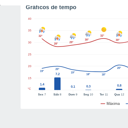
Gráficos de tempo
40
35
32°
32°
30°
30°
30
29°
28°
25
20
20°
20°
19°
19°
7.2
18°
18°
15
1.4
0.8
0.3
0.1
°C
Sex
7
Sáb
8
Dom
9
Seg
10
Ter
11
Qua
12
Máxima