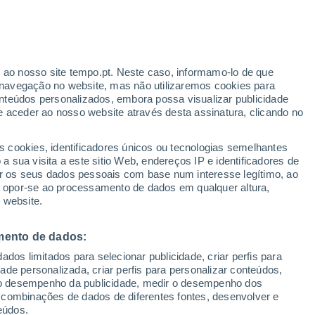
Aviso amarelo
Aviso moderado por chuva em Ighiu
hoje
r ao nosso site tempo.pt. Neste caso, informamo-lo de que
navegação no website, mas não utilizaremos cookies para
nteúdos personalizados, embora possa visualizar publicidade
e aceder ao nosso website através desta assinatura, clicando no
 até
s cookies, identificadores únicos ou tecnologias semelhantes
 sua visita a este sitio Web, endereços IP e identificadores de
r os seus dados pessoais com base num interesse legítimo, ao
ura
Radar de Chuva
Satélites
Modelos
ou opor-se ao processamento de dados em qualquer altura,
 website.
mento de dados:
egunda
Terça
Quarta
Quinta
dos limitados para selecionar publicidade, criar perfis para
10 Ago.
11 Ago.
12 Ago.
13 Ago.
idade personalizada, criar perfis para personalizar conteúdos,
ir o desempenho da publicidade, medir o desempenho dos
 combinações de dados de diferentes fontes, desenvolver e
eúdos.
50%
50%