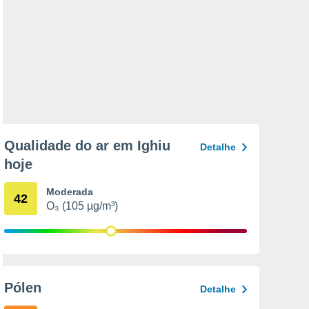
Qualidade do ar em Ighiu
Detalhe
hoje
Moderada
42
O₃ (105 µg/m³)
Pólen
Detalhe