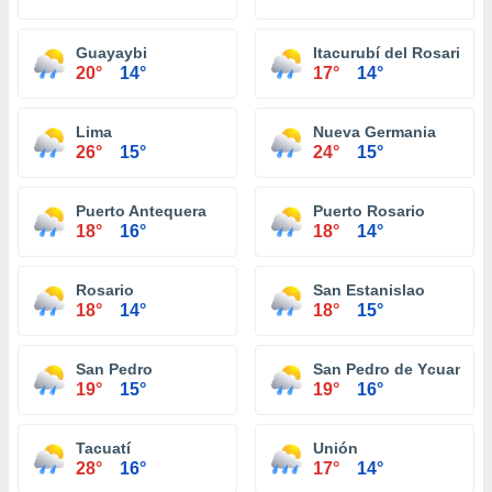
Guayaybi
Itacurubí del Rosario
20°
14°
17°
14°
Lima
Nueva Germania
26°
15°
24°
15°
Puerto Antequera
Puerto Rosario
18°
16°
18°
14°
Rosario
San Estanislao
18°
14°
18°
15°
San Pedro
San Pedro de Ycuaman
19°
15°
19°
16°
Tacuatí
Unión
28°
16°
17°
14°