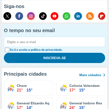
Siga-nos
O tempo no seu email
Eu li e aceito a política de privacidade.
Principais cidades
Mais cidades
Chore
Colonia Volendam
21°
15°
17°
15°
General Elizardo Aquino
General Isidoro Resqui
17°
14°
24°
15°