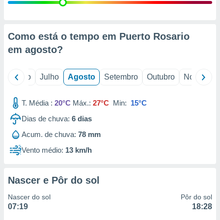
conteúdos.
ção
Como está o tempo em Puerto Rosario
ão através
em
agosto
?
de
,
 e
o
Junho
Julho
Agosto
Setembro
Outubro
Novembro
dos,
publicidade
T. Média :
20°C
Máx.:
27°C
Min:
15°C
s, estudos
Dias de chuva:
6
dias
a e
mento de
Acum. de chuva:
78 mm
Vento médio:
13 km/h
ossos 1199
eiros
Nascer e Pôr do sol
Nascer do sol
Pôr do sol
07:19
18:28