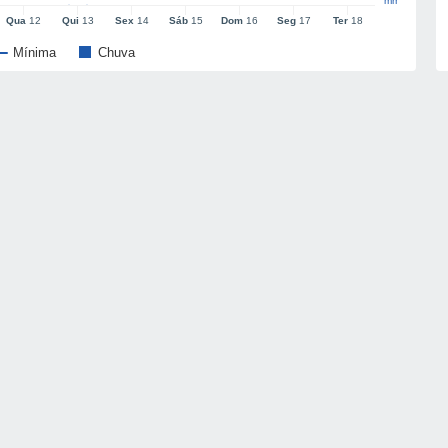
mm
Qua
12
Qui
13
Sex
14
Sáb
15
Dom
16
Seg
17
Ter
18
Mínima
Chuva