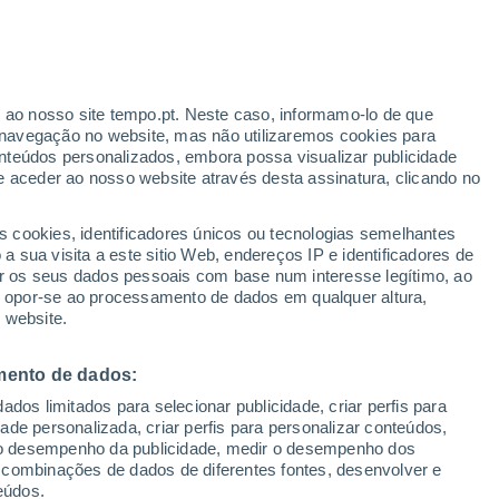
Aviso laranja
Aviso elevado por trovoada em Villa
Rey hoje
ante
r ao nosso site tempo.pt. Neste caso, informamo-lo de que
:
44%
navegação no website, mas não utilizaremos cookies para
nteúdos personalizados, embora possa visualizar publicidade
e aceder ao nosso website através desta assinatura, clicando no
s cookies, identificadores únicos ou tecnologias semelhantes
gal
 sua visita a este sitio Web, endereços IP e identificadores de
r os seus dados pessoais com base num interesse legítimo, ao
ura
Radar de Chuva
Satélites
Modelos
ou opor-se ao processamento de dados em qualquer altura,
 website.
mento de dados:
omingo
Segunda
Terça
Quarta
dos limitados para selecionar publicidade, criar perfis para
9 Ago.
10 Ago.
11 Ago.
12 Ago.
idade personalizada, criar perfis para personalizar conteúdos,
ir o desempenho da publicidade, medir o desempenho dos
 combinações de dados de diferentes fontes, desenvolver e
eúdos.
80%
60%