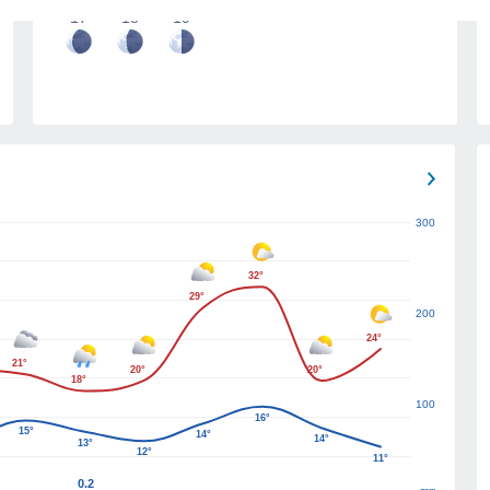
17
18
19
300
32°
29°
200
24°
21°
20°
20°
18°
100
16°
15°
14°
14°
13°
12°
11°
0.2