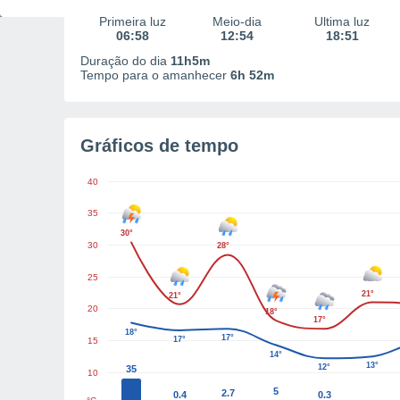
Primeira luz
Meio-dia
Última luz
06:58
12:54
18:51
Duração do dia
11h5m
Tempo para o amanhecer
6h 52m
Gráficos de tempo
40
35
30°
30
28°
25
21°
21°
20
18°
17°
18°
17°
17°
15
14°
13°
12°
35
10
5
2.7
0.4
0.3