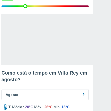
Como está o tempo em Villa Rey em
agosto
?
Agosto
T. Média :
20°C
Máx.:
26°C
Min:
15°C