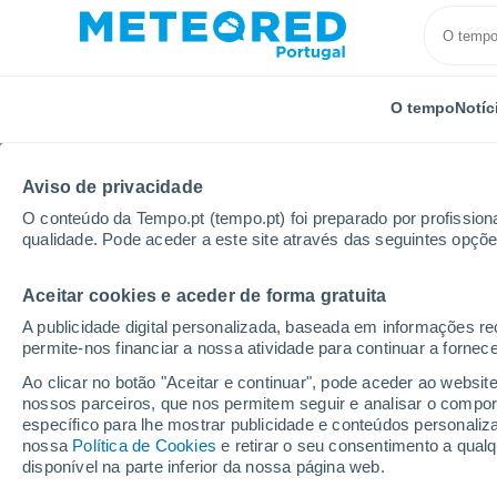
O tempo
Notíc
Aviso de privacidade
O conteúdo da Tempo.pt (tempo.pt) foi preparado por profissiona
qualidade. Pode aceder a este site através das seguintes opçõe
Aceitar cookies e aceder de forma gratuita
Início
Paraguai
Presidente Hayes
Villa Rey
A publicidade digital personalizada, baseada em informações r
permite-nos financiar a nossa atividade para continuar a fornec
Tempo em Villa Rey
Ao clicar no botão "Aceitar e continuar", pode aceder ao websit
nossos parceiros, que nos permitem seguir e analisar o compo
00:07
Quinta
específico para lhe mostrar publicidade e conteúdos persona
nossa
Política de Cookies
e retirar o seu consentimento a qua
disponível na parte inferior da nossa página web.
Nuvens dispersas