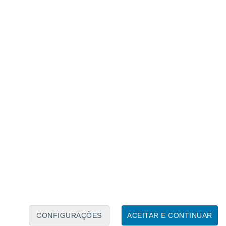
Calendário Lunar
Seg
Ter
Qua
Qui
Sex
Sáb
Domo
6
7
8
9
10
11
12
13
14
15
16
CONFIGURAÇÕES
ACEITAR E CONTINUAR