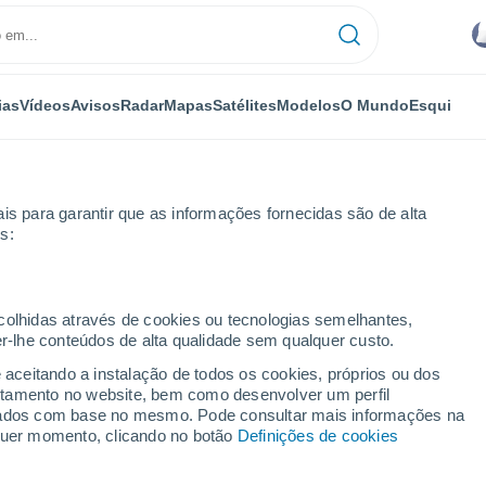
ias
Vídeos
Avisos
Radar
Mapas
Satélites
Modelos
O Mundo
Esqui
is para garantir que as informações fornecidas são de alta
s:
ecolhidas através de cookies ou tecnologias semelhantes,
er-lhe conteúdos de alta qualidade sem qualquer custo.
e aceitando a instalação de todos os cookies, próprios ou dos
rtamento no website, bem como desenvolver um perfil
...
lizados com base no mesmo. Pode consultar mais informações na
lquer momento, clicando no botão
Definições de cookies
Por horas
Risco de tempestades nas
próximas horas