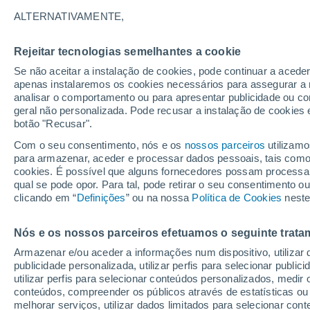
19°
ALTERNATIVAMENTE,
Rejeitar tecnologias semelhantes a cookie
Lua mingu
Se não aceitar a instalação de cookies, pode continuar a acede
Iluminada
Sensação de 19°
apenas instalaremos os cookies necessários para assegurar a 
analisar o comportamento ou para apresentar publicidade ou co
geral não personalizada. Pode recusar a instalação de cookies 
botão "Recusar".
Última hora
Subida das temperaturas, poeiras do Saara e
Com o seu consentimento, nós e os
nossos parceiros
utilizamo
chuva: datas e zonas mais afetadas em Portu
para armazenar, aceder e processar dados pessoais, tais como a
cookies. É possível que alguns fornecedores possam processa
O Tempo 1 - 7 Dias
Atualidade
Mapas de temperat
qual se pode opor. Para tal, pode retirar o seu consentimento 
clicando em “
Definições
” ou na nossa
Política de Cookies
neste
Nós e os nossos parceiros efetuamos o seguinte trata
Amanhã
Sábado
D
Hoje
Armazenar e/ou aceder a informações num dispositivo, utilizar da
7 Ago.
8 Ago.
6 Ago.
publicidade personalizada, utilizar perfis para selecionar public
utilizar perfis para selecionar conteúdos personalizados, med
conteúdos, compreender os públicos através de estatísticas ou
melhorar serviços, utilizar dados limitados para selecionar cont
60%
70%
90%