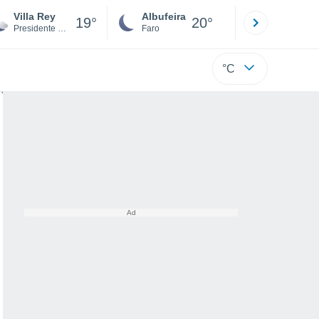
Villa Rey
Albufeira
Lisboa
19°
20°
Presidente Hayes
Faro
Lisboa
°C