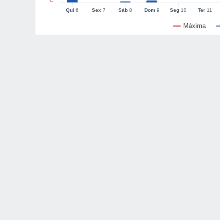
°C
Qui
6
Sex
7
Sáb
8
Dom
9
Seg
10
Ter
11
Máxima