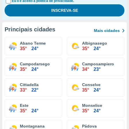
Eu li e aceito a política de privacidade.
Principais cidades
Mais cidades
Abano Terme
Albignasego
35°
24°
35°
24°
Campodarsego
Camposampiero
35°
24°
34°
23°
Cittadella
Conselve
33°
22°
35°
24°
Este
Monselice
35°
24°
35°
24°
Montagnana
Pádova