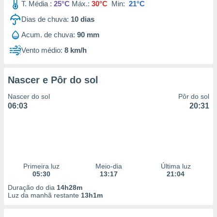
T. Média :
25°C
Máx.:
30°C
Min:
21°C
Dias de chuva:
10
dias
Acum. de chuva:
90 mm
Vento médio:
8 km/h
Nascer e Pôr do sol
Nascer do sol
Pôr do sol
06:03
20:31
Primeira luz
Meio-dia
Última luz
05:30
13:17
21:04
Duração do dia
14h28m
Luz da manhã restante
13h1m