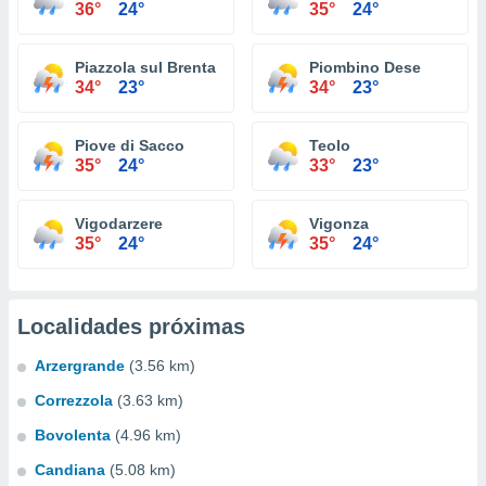
36°
24°
35°
24°
Piazzola sul Brenta
Piombino Dese
34°
23°
34°
23°
Piove di Sacco
Teolo
35°
24°
33°
23°
Vigodarzere
Vigonza
35°
24°
35°
24°
Localidades próximas
Arzergrande
(3.56 km)
Correzzola
(3.63 km)
Bovolenta
(4.96 km)
Candiana
(5.08 km)