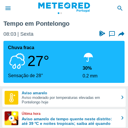
Tempo em Pontelongo
de
08:03
Sexta
...
 da
empo.pt) foi
Chuva fraca
or
27°
is para
e as
 fornecidas
30%
 qualidade.
Sensação de 28°
0.2 mm
r a este
s das
opções:
Aviso amarelo
Aviso moderado por temperaturas elevadas em
ookies e
Pontelongo hoje
 forma
Última hora
e digital
Aviso amarelo de tempo quente neste distrito:
até 39 ºC e noites tropicais; saiba até quando
da,