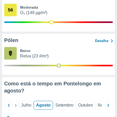
conteúdos.
Moderada
56
O₃ (149 µg/m³)
ção
ão através
de
,
 e
Pólen
Detalhe
dos,
Baixo
publicidade
Relva (23 #/m³)
s, estudos
a e
mento de
ossos 1199
Como está o tempo em Pontelongo em
eiros
agosto
?
o
Junho
Julho
Agosto
Setembro
Outubro
Novembro