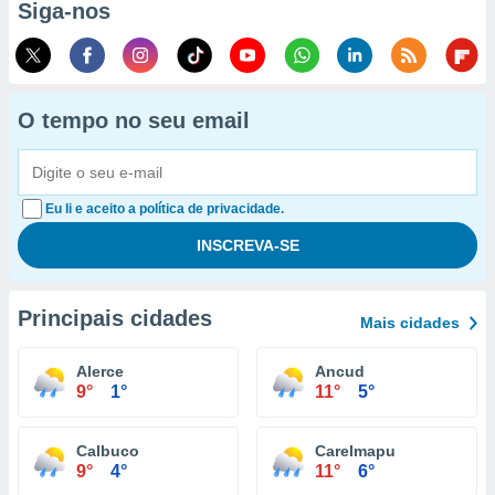
Siga-nos
O tempo no seu email
Eu li e aceito a política de privacidade.
Principais cidades
Mais cidades
Alerce
Ancud
9°
1°
11°
5°
Calbuco
Carelmapu
9°
4°
11°
6°