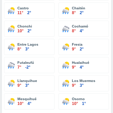
Castro
Chaitén
11°
2°
8°
2°
Chonchi
Cochamó
10°
2°
8°
4°
Entre Lagos
Fresia
8°
3°
9°
2°
Futaleufú
Hualaihué
7°
-2°
9°
4°
Llanquihue
Los Muermos
9°
3°
9°
3°
Mesquihué
Osorno
10°
4°
10°
1°