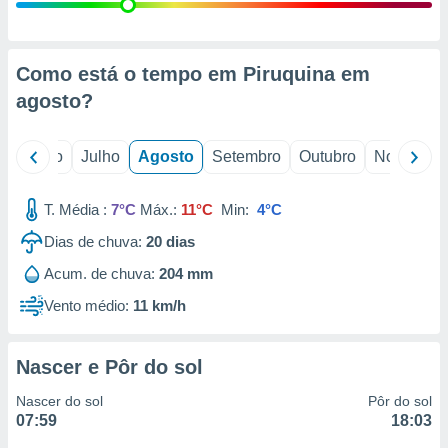
conteúdos.
ção
Como está o tempo em Piruquina em
ão através
agosto
?
de
,
 e
o
Junho
Julho
Agosto
Setembro
Outubro
Novembro
dos,
publicidade
T. Média :
7°C
Máx.:
11°C
Min:
4°C
s, estudos
Dias de chuva:
20
dias
a e
mento de
Acum. de chuva:
204 mm
Vento médio:
11 km/h
ossos 1199
eiros
Nascer e Pôr do sol
Nascer do sol
Pôr do sol
07:59
18:03