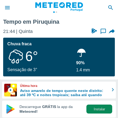
Tempo em Piruquina
de
21:44
Quinta
...
 da
empo.pt) foi
Chuva fraca
or
6°
is para
e as
 fornecidas
90%
 qualidade.
Sensação de 3°
1.4 mm
r a este
s das
opções:
Última hora
Aviso amarelo de tempo quente neste distrito:
ookies e
até 39 ºC e noites tropicais; saiba até quando
 forma
Descarregue
GRÁTIS
la app da
Instalar
e digital
Meteored!
da,