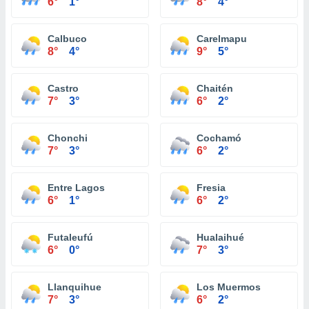
6°
1°
8°
4°
Calbuco
Carelmapu
8°
4°
9°
5°
Castro
Chaitén
7°
3°
6°
2°
Chonchi
Cochamó
7°
3°
6°
2°
Entre Lagos
Fresia
6°
1°
6°
2°
Futaleufú
Hualaihué
6°
0°
7°
3°
Llanquihue
Los Muermos
7°
3°
6°
2°