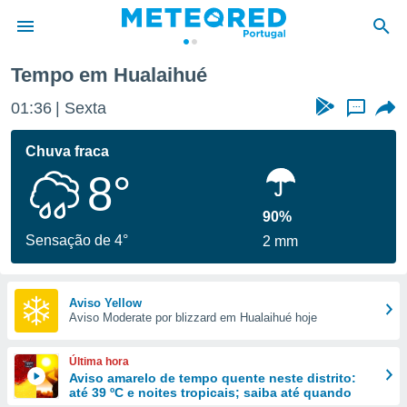
Tempo em Hualaihué
de
01:36
Sexta
...
 da
empo.pt) foi
Chuva fraca
or
8°
is para
e as
 fornecidas
90%
 qualidade.
Sensação de 4°
2 mm
r a este
s das
opções:
Aviso Yellow
Aviso Moderate por blizzard em Hualaihué hoje
ookies e
 forma
Última hora
e digital
Aviso amarelo de tempo quente neste distrito:
até 39 ºC e noites tropicais; saiba até quando
da,