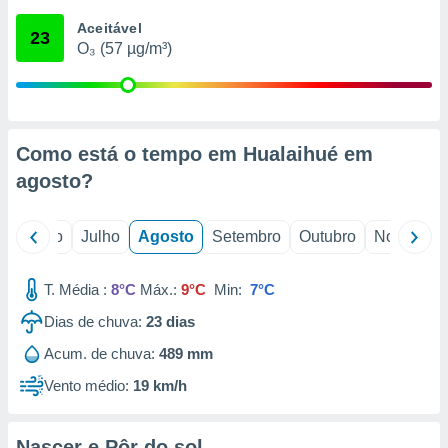
conteúdos.
Aceitável
23
O₃ (57 µg/m³)
ção
ão através
de
,
 e
Como está o tempo em Hualaihué em
agosto
?
dos,
publicidade
s, estudos
o
Junho
Julho
Agosto
Setembro
Outubro
Novembro
a e
mento de
T. Média :
8°C
Máx.:
9°C
Min:
7°C
ossos 1199
Dias de chuva:
23
dias
eiros
Acum. de chuva:
489 mm
Vento médio:
19 km/h
Nascer e Pôr do sol