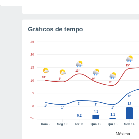
Luz da manhã restante
10h38m
Gráficos de tempo
25
20
15°
15
13°
10°
9°
9°
10
8°
5
5°
12
2°
2°
1°
0
1°
1°
4.3
1.1
0.2
°C
Dom
9
Seg
10
Ter
11
Qua
12
Qui
13
Sex
14
Máxima