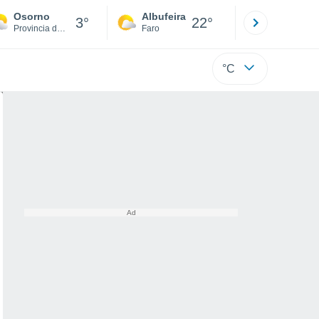
Osorno
Albufeira
Lisboa
3°
22°
Provincia de Osorno
Faro
Lisboa
°C