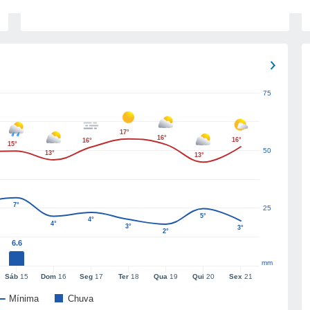
75
17°
16°
16°
16°
15°
50
13°
13°
7°
25
5°
4°
4°
3°
3°
2°
6.6
mm
Sáb
15
Dom
16
Seg
17
Ter
18
Qua
19
Qui
20
Sex
21
Mínima
Chuva