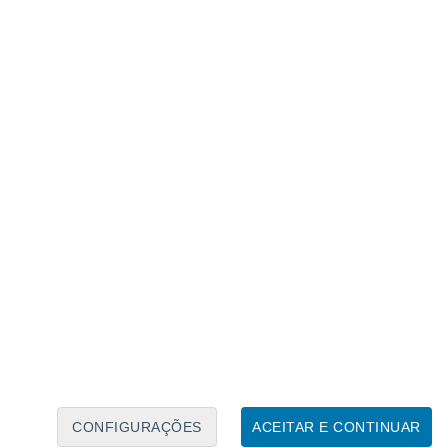
Calendário Lunar
Seg
Ter
Qua
Qui
Sex
Sáb
Domo
9
10
11
12
13
14
15
16
17
18
19
20
21
22
CONFIGURAÇÕES
ACEITAR E CONTINUAR