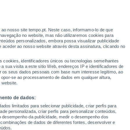
r ao nosso site tempo.pt. Neste caso, informamo-lo de que
/h
navegação no website, mas não utilizaremos cookies para
nteúdos personalizados, embora possa visualizar publicidade
e aceder ao nosso website através desta assinatura, clicando no
:
s cookies, identificadores únicos ou tecnologias semelhantes
sto
 sua visita a este sitio Web, endereços IP e identificadores de
r os seus dados pessoais com base num interesse legítimo, ao
Radar de Chuva
Satélites
Modelos
ou opor-se ao processamento de dados em qualquer altura,
 website.
mento de dados:
Quarta
Quinta
Sexta
Sábado
dos limitados para selecionar publicidade, criar perfis para
12 Ago.
13 Ago.
14 Ago.
15 Ago.
idade personalizada, criar perfis para personalizar conteúdos,
ir o desempenho da publicidade, medir o desempenho dos
 combinações de dados de diferentes fontes, desenvolver e
eúdos.
80%
70%
90%
80%