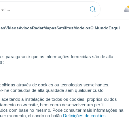
ias
Vídeos
Avisos
Radar
Mapas
Satélites
Modelos
O Mundo
Esqui
is para garantir que as informações fornecidas são de alta
s:
ecolhidas através de cookies ou tecnologias semelhantes,
er-lhe conteúdos de alta qualidade sem qualquer custo.
e aceitando a instalação de todos os cookies, próprios ou dos
rtamento no website, bem como desenvolver um perfil
...
lizados com base no mesmo. Pode consultar mais informações na
lquer momento, clicando no botão
Definições de cookies
Por horas
Céu nublado nas próximas horas