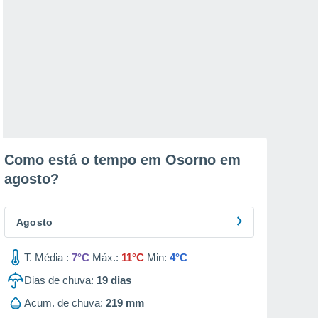
Como está o tempo em Osorno em
agosto
?
Agosto
T. Média :
7°C
Máx.:
11°C
Min:
4°C
Dias de chuva:
19
dias
Acum. de chuva:
219 mm