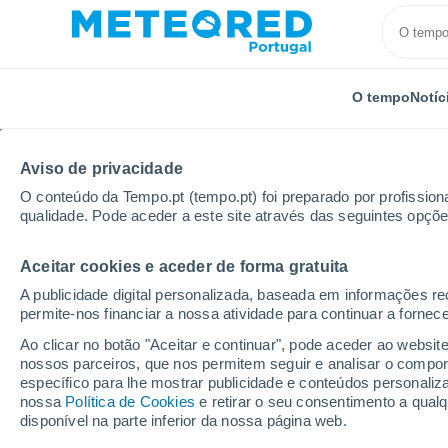
O tempo
Notíc
Aviso de privacidade
O conteúdo da Tempo.pt (tempo.pt) foi preparado por profissiona
qualidade. Pode aceder a este site através das seguintes opçõe
Aceitar cookies e aceder de forma gratuita
Início
Chile
Região de Los Lagos
Osorno
A publicidade digital personalizada, baseada em informações r
permite-nos financiar a nossa atividade para continuar a fornec
Tempo em Osorno
Ao clicar no botão "Aceitar e continuar", pode aceder ao websit
nossos parceiros, que nos permitem seguir e analisar o compo
07:58
Domingo
específico para lhe mostrar publicidade e conteúdos persona
nossa
Política de Cookies
e retirar o seu consentimento a qua
disponível na parte inferior da nossa página web.
Parcialmente nublado