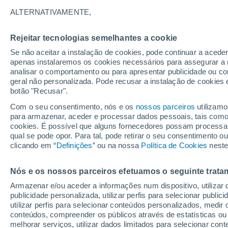
3°
ALTERNATIVAMENTE,
Rejeitar tecnologias semelhantes a cookie
Nordeste
Se não aceitar a instalação de cookies, pode continuar a acede
Sensação de 0°
14
-
25 km
apenas instalaremos os cookies necessários para assegurar a 
analisar o comportamento ou para apresentar publicidade ou co
geral não personalizada. Pode recusar a instalação de cookies 
botão "Recusar".
Última hora
40 ºC à vista em Portugal na próxima semana
Com o seu consentimento, nós e os
nossos parceiros
utilizamo
calor intensifica a partir de quarta, 12 de ago
para armazenar, aceder e processar dados pessoais, tais como a
cookies. É possível que alguns fornecedores possam processa
O Tempo 1 - 7 Dias
Atualidade
Mapas de nuvens
qual se pode opor. Para tal, pode retirar o seu consentimento 
clicando em “
Definições
” ou na nossa
Política de Cookies
neste
Nós e os nossos parceiros efetuamos o seguinte trata
Amanhã
Terça
Hoje
Armazenar e/ou aceder a informações num dispositivo, utilizar da
10 Ago.
11 Ago.
9 Ago.
publicidade personalizada, utilizar perfis para selecionar public
utilizar perfis para selecionar conteúdos personalizados, med
conteúdos, compreender os públicos através de estatísticas ou
melhorar serviços, utilizar dados limitados para selecionar cont
50%