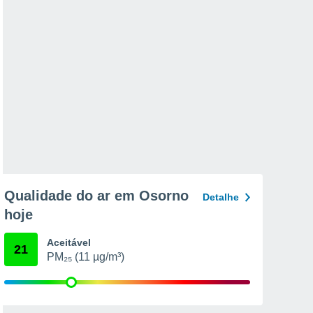
Qualidade do ar em Osorno
Detalhe
hoje
Aceitável
21
PM₂₅ (11 µg/m³)