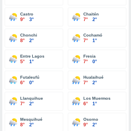
Castro
Chaitén
9°
3°
7°
2°
Chonchi
Cochamó
8°
2°
7°
1°
Entre Lagos
Fresia
5°
1°
7°
0°
Futaleufú
Hualaihué
6°
0°
7°
2°
Llanquihue
Los Muermos
7°
2°
6°
1°
Mesquihué
Osorno
8°
2°
9°
2°