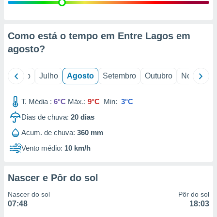
conteúdos.
ção
Como está o tempo em Entre Lagos em
ão através
agosto
?
de
,
 e
o
Junho
Julho
Agosto
Setembro
Outubro
Novembro
dos,
publicidade
T. Média :
6°C
Máx.:
9°C
Min:
3°C
s, estudos
Dias de chuva:
20
dias
a e
mento de
Acum. de chuva:
360 mm
Vento médio:
10 km/h
ossos 1199
eiros
Nascer e Pôr do sol
Nascer do sol
Pôr do sol
07:48
18:03