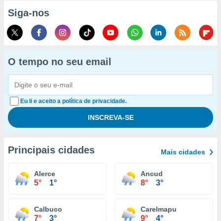
Siga-nos
O tempo no seu email
Eu li e aceito a política de privacidade.
Principais cidades
Mais cidades
Alerce
Ancud
5°
1°
8°
3°
Calbuco
Carelmapu
7°
3°
9°
4°