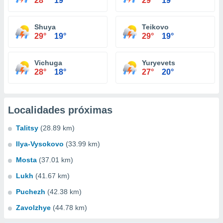
28°
19°
29°
19°
Shuya
Teikovo
29°
19°
29°
19°
Vichuga
Yuryevets
28°
18°
27°
20°
Localidades próximas
Talitsy
(28.89 km)
Ilya-Vysokovo
(33.99 km)
Mosta
(37.01 km)
Lukh
(41.67 km)
Puchezh
(42.38 km)
Zavolzhye
(44.78 km)