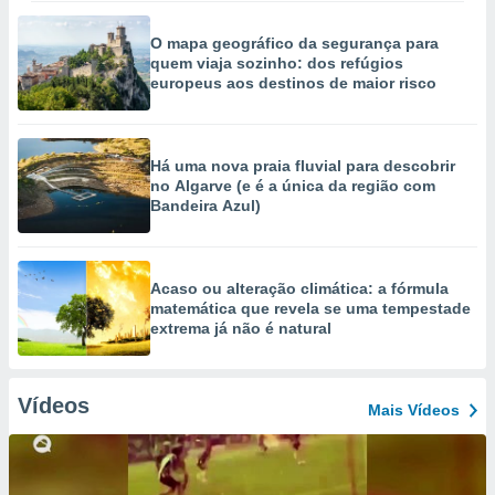
O mapa geográfico da segurança para
quem viaja sozinho: dos refúgios
europeus aos destinos de maior risco
Há uma nova praia fluvial para descobrir
no Algarve (e é a única da região com
Bandeira Azul)
Acaso ou alteração climática: a fórmula
matemática que revela se uma tempestade
extrema já não é natural
Vídeos
Mais Vídeos