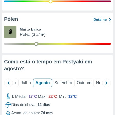
conteúdos.
ção
Pólen
Detalhe
ão através
de
Muito baixo
,
Relva (3 #/m³)
 e
dos,
publicidade
s, estudos
Como está o tempo em Pestyaki em
a e
mento de
agosto
?
ossos 1199
o
Junho
Julho
Agosto
Setembro
Outubro
Novembro
eiros
T. Média :
17°C
Máx.:
22°C
Min:
12°C
Dias de chuva:
12
dias
Acum. de chuva:
74 mm