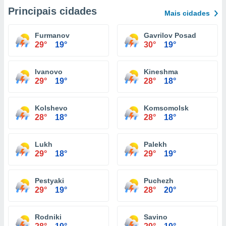
Principais cidades
Mais cidades
Furmanov
Gavrilov Posad
29°
19°
30°
19°
Ivanovo
Kineshma
29°
19°
28°
18°
Kolshevo
Komsomolsk
28°
18°
28°
18°
Lukh
Palekh
29°
18°
29°
19°
Pestyaki
Puchezh
29°
19°
28°
20°
Rodniki
Savino