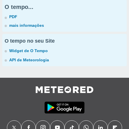
O tempo...
PDF
mais informações
O tempo no seu Site
Widget de O Tempo
API de Meteorologia