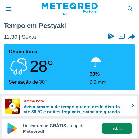
Tempo em Pestyaki
de
11:30
Sexta
...
 da
empo.pt) foi
Chuva fraca
or
28°
is para
e as
 fornecidas
30%
 qualidade.
Sensação de 30°
0.3 mm
r a este
s das
opções:
Última hora
Aviso amarelo de tempo quente neste distrito:
ookies e
até 39 ºC e noites tropicais; saiba até quando
 forma
Descarregue
GRÁTIS
a app da
Instalar
e digital
Meteored!
da,