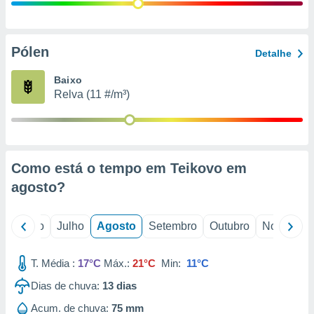
conteúdos.
ção
Pólen
Detalhe
ão através
de
Baixo
,
Relva (11 #/m³)
 e
dos,
publicidade
s, estudos
Como está o tempo em Teikovo em
a e
mento de
agosto
?
ossos 1199
o
Junho
Julho
Agosto
Setembro
Outubro
Novembro
eiros
T. Média :
17°C
Máx.:
21°C
Min:
11°C
Dias de chuva:
13
dias
Acum. de chuva:
75 mm