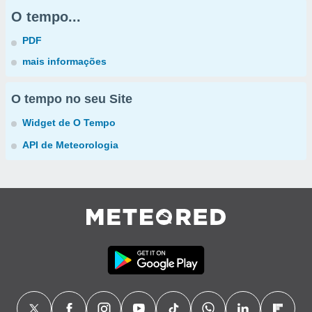
O tempo...
PDF
mais informações
O tempo no seu Site
Widget de O Tempo
API de Meteorologia