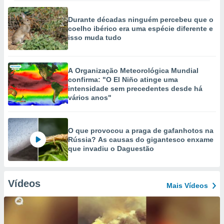
Durante décadas ninguém percebeu que o
coelho ibérico era uma espécie diferente e
isso muda tudo
A Organização Meteorológica Mundial
confirma: "O El Niño atinge uma
intensidade sem precedentes desde há
vários anos"
O que provocou a praga de gafanhotos na
Rússia? As causas do gigantesco enxame
que invadiu o Daguestão
Vídeos
Mais Vídeos