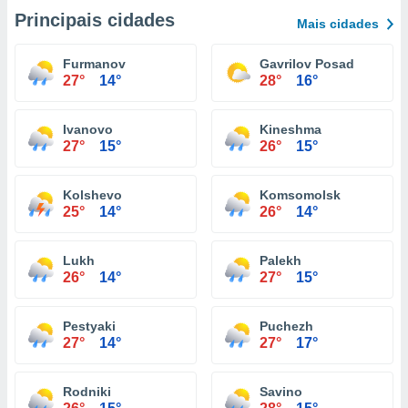
Principais cidades
Mais cidades
Furmanov
Gavrilov Posad
27°
14°
28°
16°
Ivanovo
Kineshma
27°
15°
26°
15°
Kolshevo
Komsomolsk
25°
14°
26°
14°
Lukh
Palekh
26°
14°
27°
15°
Pestyaki
Puchezh
27°
14°
27°
17°
Rodniki
Savino