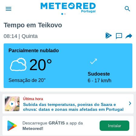
Tempo em Teikovo
de
08:14
Quinta
...
 da
empo.pt) foi
Parcialmente nublado
or
20°
is para
e as
 fornecidas
Sudoeste
 qualidade.
Sensação de 20°
6
17 km/h
r a este
s das
opções:
Última hora
Subida das temperaturas, poeiras do Saara e
ookies e
chuva: datas e zonas mais afetadas em Portugal
 forma
Descarregue
GRÁTIS
a app da
Instalar
e digital
Meteored!
da,