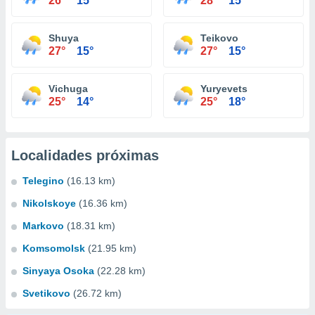
26°
15°
28°
15°
Shuya
Teikovo
27°
15°
27°
15°
Vichuga
Yuryevets
25°
14°
25°
18°
Localidades próximas
Telegino
(16.13 km)
Nikolskoye
(16.36 km)
Markovo
(18.31 km)
Komsomolsk
(21.95 km)
Sinyaya Osoka
(22.28 km)
Svetikovo
(26.72 km)