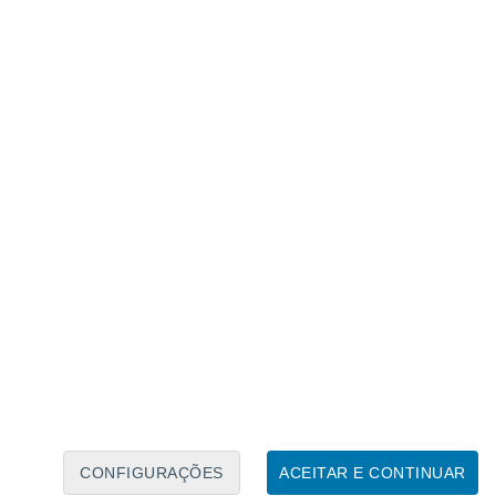
Calendário Lunar
Seg
Ter
Qua
Qui
Sex
Sáb
Domo
7
8
9
10
11
12
13
14
15
16
17
18
19
20
CONFIGURAÇÕES
ACEITAR E CONTINUAR