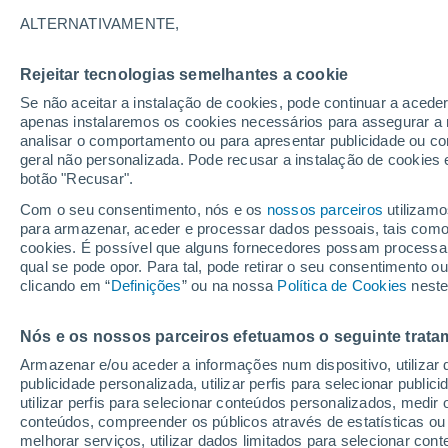
21°
ALTERNATIVAMENTE,
Rejeitar tecnologias semelhantes a cookie
50%
Se não aceitar a instalação de cookies, pode continuar a acede
Sensação de 21°
0.2 mm
apenas instalaremos os cookies necessários para assegurar a 
analisar o comportamento ou para apresentar publicidade ou co
geral não personalizada. Pode recusar a instalação de cookies 
botão "Recusar".
Última hora
Hoje e amanhã poeiras do Saara “invadem”
Com o seu consentimento, nós e os
nossos parceiros
utilizamo
Portugal: risco de trovoadas no Norte e Centr
para armazenar, aceder e processar dados pessoais, tais como a
aumenta
cookies. É possível que alguns fornecedores possam processa
O Tempo 1 - 7 Dias
Radar de Chuva
Atualidade
Ma
qual se pode opor. Para tal, pode retirar o seu consentimento 
clicando em “
Definições
” ou na nossa
Política de Cookies
neste
Nós e os nossos parceiros efetuamos o seguinte trata
Amanhã
Domingo
S
Hoje
Armazenar e/ou aceder a informações num dispositivo, utilizar da
8 Ago.
9 Ago.
7 Ago.
publicidade personalizada, utilizar perfis para selecionar public
utilizar perfis para selecionar conteúdos personalizados, med
conteúdos, compreender os públicos através de estatísticas ou
melhorar serviços, utilizar dados limitados para selecionar cont
50%
80%