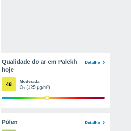
Qualidade do ar em Palekh
Detalhe
hoje
Moderada
48
O₃ (125 µg/m³)
Pólen
Detalhe