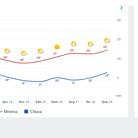
20
15
24°
23°
22°
21°
19°
19°
10
18°
13°
5
10°
10°
10°
9°
9°
8°
mm
Qui
13
Sex
14
Sáb
15
Dom
16
Seg
17
Ter
18
Qua
19
Mínima
Chuva