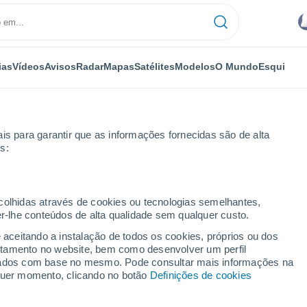
ias
Vídeos
Avisos
Radar
Mapas
Satélites
Modelos
O Mundo
Esqui
is para garantir que as informações fornecidas são de alta
s:
ecolhidas através de cookies ou tecnologias semelhantes,
er-lhe conteúdos de alta qualidade sem qualquer custo.
e aceitando a instalação de todos os cookies, próprios ou dos
rtamento no website, bem como desenvolver um perfil
...
lizados com base no mesmo. Pode consultar mais informações na
lquer momento, clicando no botão
Definições de cookies
Por horas
Céu encoberto nas próximas
horas