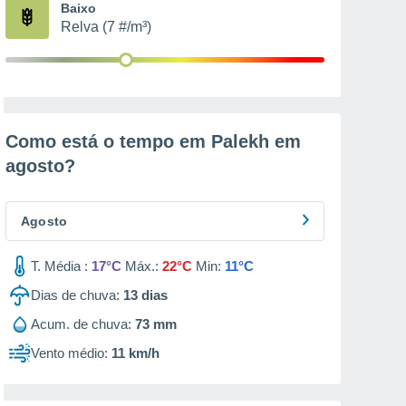
Baixo
Relva (7 #/m³)
Como está o tempo em Palekh em
agosto
?
Agosto
T. Média :
17°C
Máx.:
22°C
Min:
11°C
Dias de chuva:
13
dias
Acum. de chuva:
73 mm
Vento médio:
11 km/h