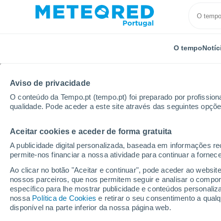
O tempo
Notíc
Aviso de privacidade
O conteúdo da Tempo.pt (tempo.pt) foi preparado por profissiona
qualidade. Pode aceder a este site através das seguintes opçõe
Aceitar cookies e aceder de forma gratuita
Início
Rússia
Oblast de Ivanovo
Palekh
A publicidade digital personalizada, baseada em informações r
permite-nos financiar a nossa atividade para continuar a fornec
Tempo em Palekh
Ao clicar no botão "Aceitar e continuar", pode aceder ao websit
nossos parceiros, que nos permitem seguir e analisar o compo
21:24
Sexta
específico para lhe mostrar publicidade e conteúdos persona
nossa
Política de Cookies
e retirar o seu consentimento a qua
disponível na parte inferior da nossa página web.
Chuva fraca