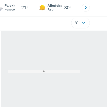
Palekh
Albufeira
Lisboa
21°
30°
Ivanovo
Faro
Lisboa
°C