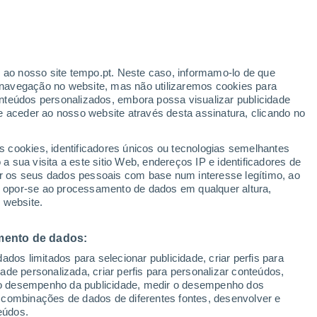
r ao nosso site tempo.pt. Neste caso, informamo-lo de que
navegação no website, mas não utilizaremos cookies para
nteúdos personalizados, embora possa visualizar publicidade
e aceder ao nosso website através desta assinatura, clicando no
s cookies, identificadores únicos ou tecnologias semelhantes
o
 sua visita a este sitio Web, endereços IP e identificadores de
r os seus dados pessoais com base num interesse legítimo, ao
pas de chuva
Satélites
Modelos
ou opor-se ao processamento de dados em qualquer altura,
 website.
mento de dados:
egunda
Terça
Quarta
Quinta
dos limitados para selecionar publicidade, criar perfis para
10 Ago.
11 Ago.
12 Ago.
13 Ago.
idade personalizada, criar perfis para personalizar conteúdos,
ir o desempenho da publicidade, medir o desempenho dos
 combinações de dados de diferentes fontes, desenvolver e
eúdos.
80%