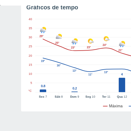
Gráficos de tempo
40
35
29°
30
25°
24°
25
23°
23°
21°
20
19°
15
16°
13°
13°
10
4
11°
5
0.8
0.2
°C
Sex
7
Sáb
8
Dom
9
Seg
10
Ter
11
Qua
12
Máxima