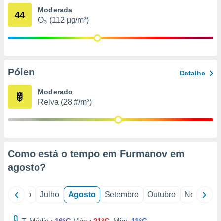
conteúdos.
Moderada
44
O₃ (112 µg/m³)
ção
ão através
de
,
Pólen
 e
Detalhe
dos,
Moderado
publicidade
Relva (28 #/m³)
s, estudos
a e
mento de
Como está o tempo em Furmanov em
ossos 1199
eiros
agosto
?
o
Junho
Julho
Agosto
Setembro
Outubro
Novembro
T. Média :
16°C
Máx.:
21°C
Min:
11°C