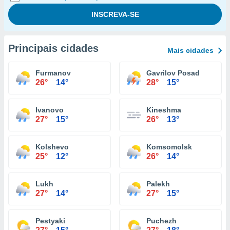
Principais cidades
Mais cidades
Furmanov
Gavrilov Posad
26°
14°
28°
15°
Ivanovo
Kineshma
27°
15°
26°
13°
Kolshevo
Komsomolsk
25°
12°
26°
14°
Lukh
Palekh
27°
14°
27°
15°
Pestyaki
Puchezh