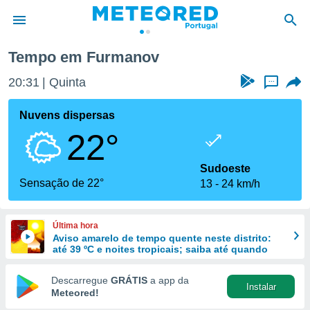
Tempo em Furmanov
de
20:31
Quinta
...
 da
empo.pt) foi
Nuvens dispersas
or
22°
is para
e as
 fornecidas
Sudoeste
 qualidade.
Sensação de 22°
13
24 km/h
r a este
s das
opções:
Última hora
Aviso amarelo de tempo quente neste distrito:
ookies e
até 39 ºC e noites tropicais; saiba até quando
 forma
Descarregue
GRÁTIS
a app da
Instalar
e digital
Meteored!
da,