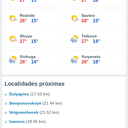
27°
15°
27°
18°
Rodniki
Savino
26°
15°
28°
15°
Shuya
Teikovo
27°
15°
27°
14°
Vichuga
Yuryevets
26°
14°
26°
18°
Localidades próximas
Dulyapino
(17.63 km)
Semyonovskoye
(21.44 km)
Volgorechensk
(21.52 km)
Ivanovo
(28.45 km)