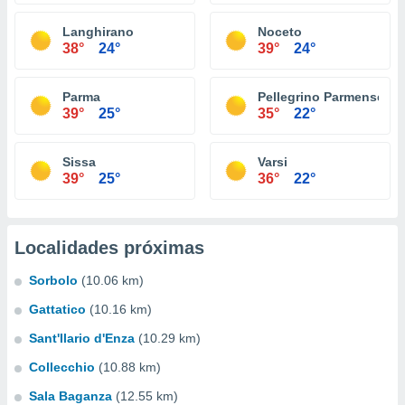
Langhirano
Noceto
38°
24°
39°
24°
Parma
Pellegrino Parmense
39°
25°
35°
22°
Sissa
Varsi
39°
25°
36°
22°
Localidades próximas
Sorbolo
(10.06 km)
Gattatico
(10.16 km)
Sant'Ilario d'Enza
(10.29 km)
Collecchio
(10.88 km)
Sala Baganza
(12.55 km)