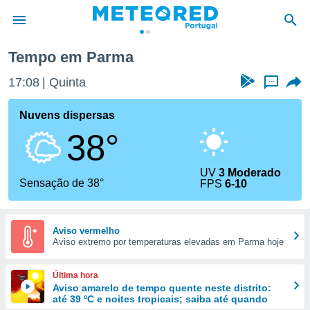
Tempo em Parma
de
17:08
Quinta
...
 da
empo.pt) foi
Nuvens dispersas
or
38°
is para
e as
 fornecidas
UV
3 Moderado
 qualidade.
Sensação de 38°
FPS
6-10
r a este
s das
opções:
Aviso vermelho
Aviso extremo por temperaturas elevadas em Parma hoje
ookies e
 forma
Última hora
e digital
Aviso amarelo de tempo quente neste distrito:
até 39 ºC e noites tropicais; saiba até quando
da,