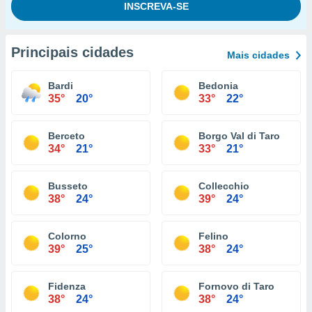
Principais cidades
Mais cidades
Bardi
Bedonia
35°
20°
33°
22°
Berceto
Borgo Val di Taro
34°
21°
33°
21°
Busseto
Collecchio
38°
24°
39°
24°
Colorno
Felino
39°
25°
38°
24°
Fidenza
Fornovo di Taro
38°
24°
38°
24°