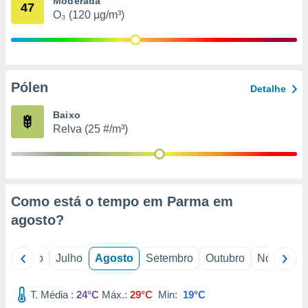
Moderada
conteúdos.
47
O₃ (120 µg/m³)
ção
ão através
de
Pólen
,
Detalhe
 e
Baixo
dos,
Relva (25 #/m³)
publicidade
s, estudos
a e
mento de
Como está o tempo em Parma em
ossos 1199
agosto
?
eiros
o
Junho
Julho
Agosto
Setembro
Outubro
Novembro
T. Média :
24°C
Máx.:
29°C
Min:
19°C