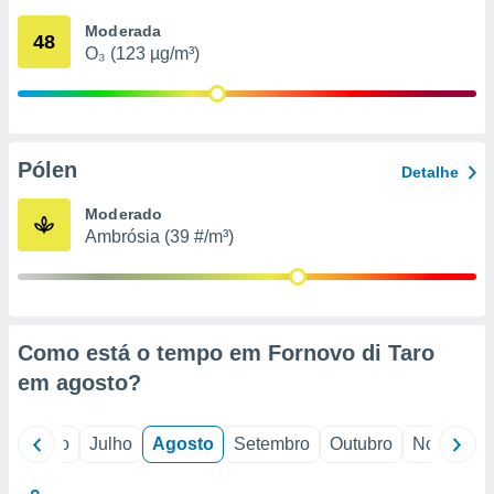
conteúdos.
Moderada
48
O₃ (123 µg/m³)
ção
ão através
de
,
 e
Pólen
Detalhe
dos,
Moderado
publicidade
Ambrósia (39 #/m³)
s, estudos
a e
mento de
ossos 1199
Como está o tempo em Fornovo di Taro
eiros
em
agosto
?
o
Junho
Julho
Agosto
Setembro
Outubro
Novembro