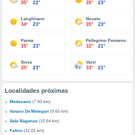
35°
22°
35°
23°
Langhirano
Noceto
34°
23°
35°
23°
Parma
Pellegrino Parmense
35°
23°
32°
21°
Sissa
Varsi
35°
23°
33°
21°
Localidades próximas
Medesano
(7.83 km)
Varano De'Melegari
(9.65 km)
Sala Baganza
(10.64 km)
Felino
(11.02 km)