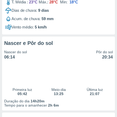
T. Média :
23°C
Máx.:
28°C
Min:
18°C
Dias de chuva:
9
dias
Acum. de chuva:
59 mm
Vento médio:
5 km/h
Nascer e Pôr do sol
Nascer do sol
Pôr do sol
06:14
20:34
Primeira luz
Meio-dia
Última luz
05:42
13:25
21:07
Duração do dia
14h20m
Tempo para o amanhecer
2h 6m