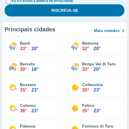
Eu li e aceito a política de privacidade.
Principais cidades
Mais cidades
Bardi
Bedonia
33°
20°
32°
20°
Berceto
Borgo Val di Taro
30°
18°
33°
20°
Busseto
Collecchio
35°
23°
35°
23°
Colorno
Felino
36°
23°
35°
23°
Fidenza
Fornovo di Taro