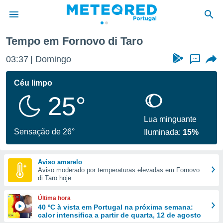
Tempo em Fornovo di Taro
de
03:37
Domingo
...
 da
empo.pt) foi
Céu limpo
or
25°
is para
e as
 fornecidas
Lua minguante
 qualidade.
Sensação de 26°
Iluminada:
15%
r a este
s das
opções:
Aviso amarelo
Aviso moderado por temperaturas elevadas em Fornovo
ookies e
di Taro hoje
 forma
Última hora
e digital
40 ºC à vista em Portugal na próxima semana:
calor intensifica a partir de quarta, 12 de agosto
da,