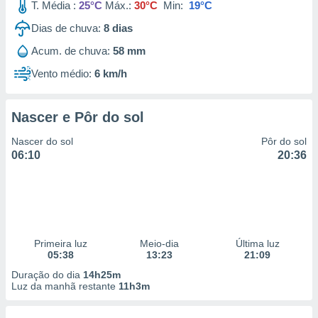
T. Média :
25°C
Máx.:
30°C
Min:
19°C
Dias de chuva:
8
dias
Acum. de chuva:
58 mm
Vento médio:
6 km/h
Nascer e Pôr do sol
Nascer do sol
Pôr do sol
06:10
20:36
Primeira luz
Meio-dia
Última luz
05:38
13:23
21:09
Duração do dia
14h25m
Luz da manhã restante
11h3m