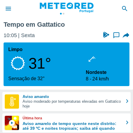
Tempo em Gattatico
de
10:06
Sexta
...
 da
empo.pt) foi
Limpo
or
31°
is para
e as
 fornecidas
Nordeste
 qualidade.
Sensação de 32°
8
24 km/h
r a este
s das
opções:
Aviso amarelo
Aviso moderado por temperaturas elevadas em Gattatico
ookies e
hoje
 forma
Última hora
e digital
Aviso amarelo de tempo quente neste distrito:
até 39 ºC e noites tropicais; saiba até quando
da,