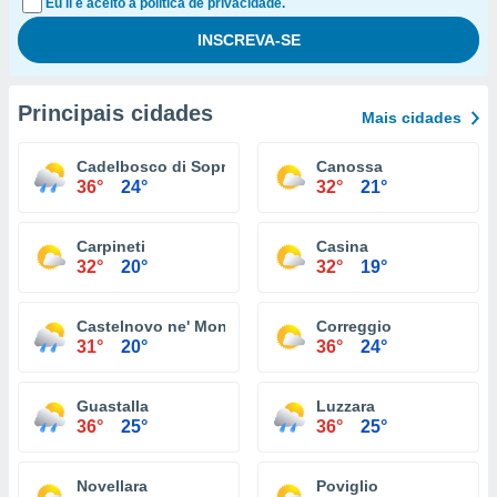
Eu li e aceito a política de privacidade.
Principais cidades
Mais cidades
Cadelbosco di Sopra
Canossa
36°
24°
32°
21°
Carpineti
Casina
32°
20°
32°
19°
Castelnovo ne' Monti
Correggio
31°
20°
36°
24°
Guastalla
Luzzara
36°
25°
36°
25°
Novellara
Poviglio