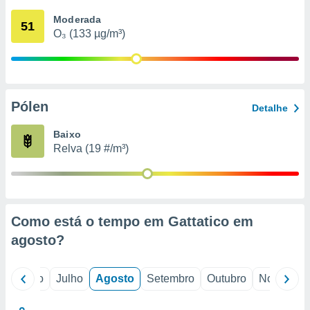
conteúdos.
Moderada
51
O₃ (133 µg/m³)
ção
ão através
de
,
 e
Pólen
Detalhe
dos,
Baixo
publicidade
Relva (19 #/m³)
s, estudos
a e
mento de
ossos 1199
Como está o tempo em Gattatico em
eiros
agosto
?
o
Junho
Julho
Agosto
Setembro
Outubro
Novembro