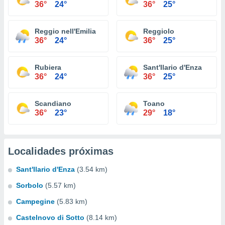
36°
24°
36°
25°
Reggio nell'Emilia
Reggiolo
36°
24°
36°
25°
Rubiera
Sant'Ilario d'Enza
36°
24°
36°
25°
Scandiano
Toano
36°
23°
29°
18°
Localidades próximas
Sant'Ilario d'Enza
(3.54 km)
Sorbolo
(5.57 km)
Campegine
(5.83 km)
Castelnovo di Sotto
(8.14 km)