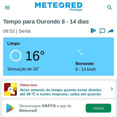
a
Tempo para Ourondo 8 - 14 dias
de
06:52
Sexta
...
 da
empo.pt) foi
Limpo
or
16°
is para
e as
 fornecidas
Noroeste
 qualidade.
Sensação de 16°
6
14 km/h
r a este
s das
opções:
Última hora
Aviso amarelo de tempo quente neste distrito:
ookies e
até 39 ºC e noites tropicais; saiba até quando
 forma
Descarregue
GRÁTIS
a app da
Instalar
e digital
Meteored!
da,