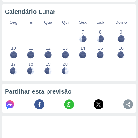
conteúdos.
Calendário Lunar
ção
Seg
Ter
Qua
Qui
Sex
Sáb
Domo
ão através
7
8
9
de
,
 e
10
11
12
13
14
15
16
dos,
publicidade
17
18
19
20
s, estudos
a e
mento de
Partilhar esta previsão
ossos 1199
eiros