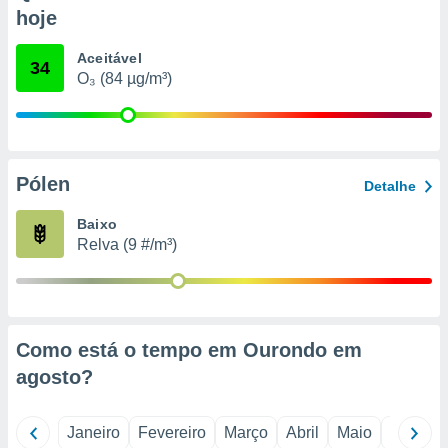
o qual se
hoje
ara tal,
 o seu
Aceitável
34
to ou opor-
O₃ (84 µg/m³)
essamento
m qualquer
ando em “
 ou na
Pólen
 Cookies
Detalhe
te.
Baixo
 nossos
Relva (9 #/m³)
s o
o de
Como está o tempo em Ourondo em
e/ou aceder
agosto
?
ões num
utilizar
ados para
Janeiro
Fevereiro
Março
Abril
Maio
Junho
publicidade,