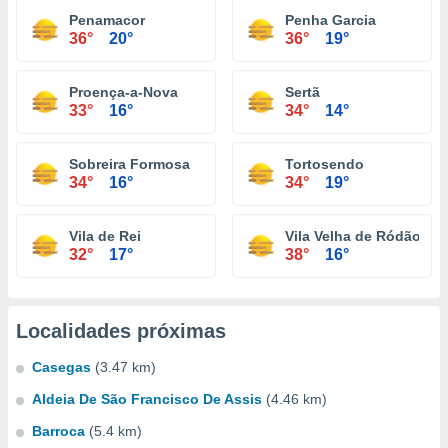
Penamacor
Penha Garcia
36°
20°
36°
19°
Proença-a-Nova
Sertã
33°
16°
34°
14°
Sobreira Formosa
Tortosendo
34°
16°
34°
19°
Vila de Rei
Vila Velha de Ródão
32°
17°
38°
16°
Localidades próximas
Casegas
(3.47 km)
Aldeia De São Francisco De Assis
(4.46 km)
Barroca
(5.4 km)