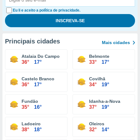
Eu li e aceito a política de privacidade.
Principais cidades
Mais cidades
Atalaia Do Campo
Belmonte
36°
17°
33°
17°
Castelo Branco
Covilhã
36°
17°
34°
19°
Fundão
Idanha-a-Nova
35°
16°
37°
19°
Ladoeiro
Oleiros
38°
18°
32°
14°