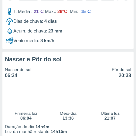
 para
T. Média :
21°C
Máx.:
28°C
Min:
15°C
a, utilizar
Dias de chuva:
4
dias
selecionar
Acum. de chuva:
23 mm
a, criar
personalizar
Vento médio:
8 km/h
tilizar
selecionar
Nascer e Pôr do sol
dos, medir
nho da
Nascer do sol
Pôr do sol
, medir o
06:34
20:38
o dos
r os
ravés de
s ou
s de dados
Primeira luz
Meio-dia
Última luz
es fontes,
06:04
13:36
21:07
 e melhorar
ilizar dados
Duração do dia
14h4m
ara
Luz da manhã restante
14h15m