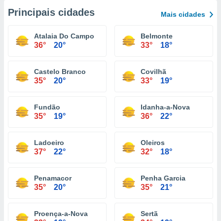
Principais cidades
Mais cidades
Atalaia Do Campo
Belmonte
36°
20°
33°
18°
Castelo Branco
Covilhã
35°
20°
33°
19°
Fundão
Idanha-a-Nova
35°
19°
36°
22°
Ladoeiro
Oleiros
37°
22°
32°
18°
Penamacor
Penha Garcia
35°
20°
35°
21°
Proença-a-Nova
Sertã