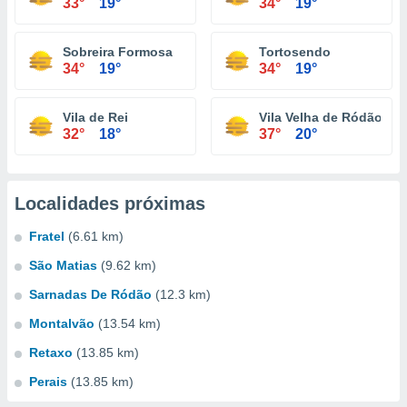
33°
19°
34°
19°
Sobreira Formosa
Tortosendo
34°
19°
34°
19°
Vila de Rei
Vila Velha de Ródão
32°
18°
37°
20°
Localidades próximas
Fratel
(6.61 km)
São Matias
(9.62 km)
Sarnadas De Ródão
(12.3 km)
Montalvão
(13.54 km)
Retaxo
(13.85 km)
Perais
(13.85 km)