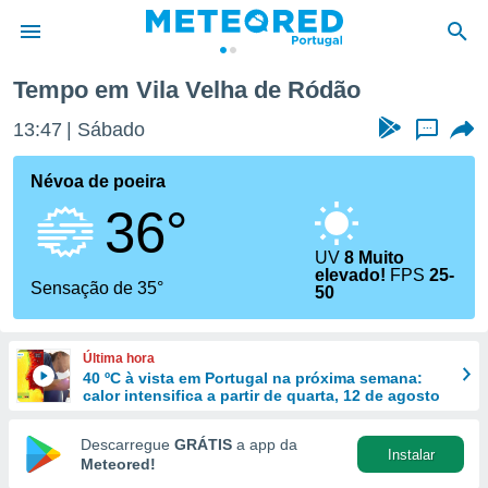
Tempo em Vila Velha de Ródão
de
13:47
Sábado
...
 da
empo.pt) foi
Névoa de poeira
or
36°
is para
e as
 fornecidas
UV
8 Muito
elevado!
FPS
25-
 qualidade.
Sensação de 35°
50
r a este
s das
opções:
Última hora
40 ºC à vista em Portugal na próxima semana:
ookies e
calor intensifica a partir de quarta, 12 de agosto
 forma
Descarregue
GRÁTIS
a app da
e digital
Instalar
Meteored!
da,