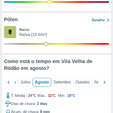
conteúdos.
ção
Pólen
Detalhe
ão através
de
Baixo
,
Relva (10 #/m³)
 e
dos,
publicidade
s, estudos
Como está o tempo em Vila Velha de
a e
mento de
Ródão em
agosto
?
ossos 1199
o
Junho
Julho
Agosto
Setembro
Outubro
Novembro
eiros
T. Média :
24°C
Máx.:
32°C
Min:
18°C
Dias de chuva:
2
dias
Acum. de chuva:
8 mm