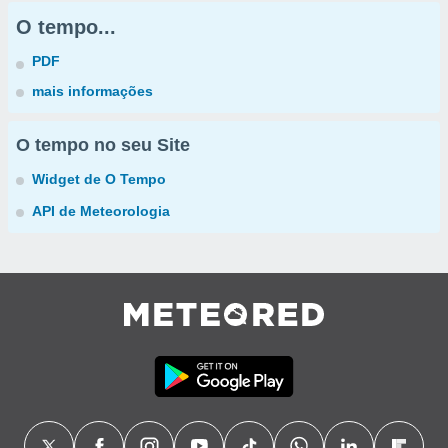
O tempo...
PDF
mais informações
O tempo no seu Site
Widget de O Tempo
API de Meteorologia