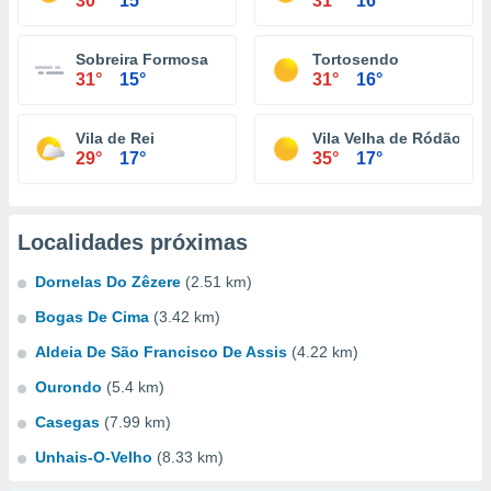
30°
15°
31°
16°
Sobreira Formosa
Tortosendo
31°
15°
31°
16°
Vila de Rei
Vila Velha de Ródão
29°
17°
35°
17°
Localidades próximas
Dornelas Do Zêzere
(2.51 km)
Bogas De Cima
(3.42 km)
Aldeia De São Francisco De Assis
(4.22 km)
Ourondo
(5.4 km)
Casegas
(7.99 km)
Unhais-O-Velho
(8.33 km)