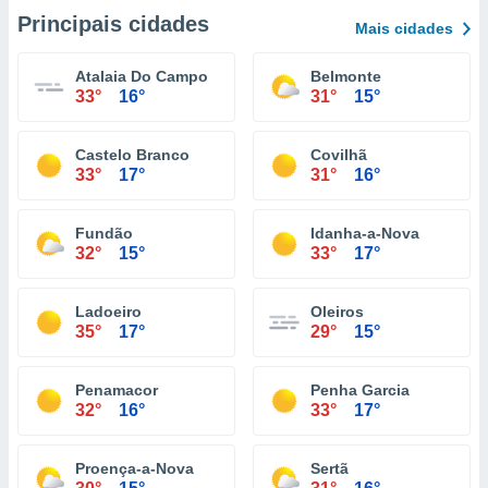
Principais cidades
Mais cidades
Atalaia Do Campo
Belmonte
33°
16°
31°
15°
Castelo Branco
Covilhã
33°
17°
31°
16°
Fundão
Idanha-a-Nova
32°
15°
33°
17°
Ladoeiro
Oleiros
35°
17°
29°
15°
Penamacor
Penha Garcia
32°
16°
33°
17°
Proença-a-Nova
Sertã