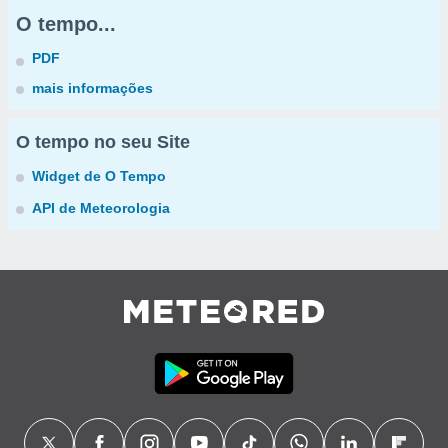
O tempo...
PDF
mais informações
O tempo no seu Site
Widget de O Tempo
API de Meteorologia