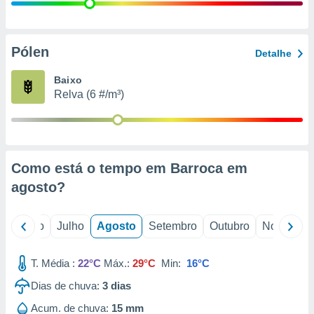
conteúdos.
ção
Pólen
Detalhe
ão através
de
Baixo
,
Relva (6 #/m³)
 e
dos,
publicidade
s, estudos
Como está o tempo em Barroca em
a e
mento de
agosto
?
ossos 1199
o
Junho
Julho
Agosto
Setembro
Outubro
Novembro
eiros
T. Média :
22°C
Máx.:
29°C
Min:
16°C
Dias de chuva:
3
dias
Acum. de chuva:
15 mm